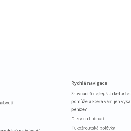
Rychlá navigace
Srovnání 6 nejlepších ketodiet
pomůže a která vám jen vysa
hubnutí
peníze?
Diety na hubnutí
Tukožroutská polévka
produktů na hubnutí