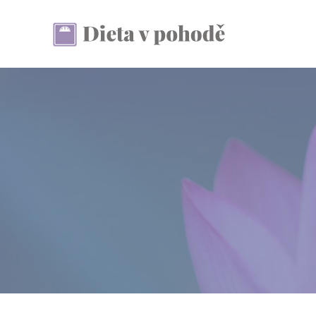
Přeskočit
na
obsah