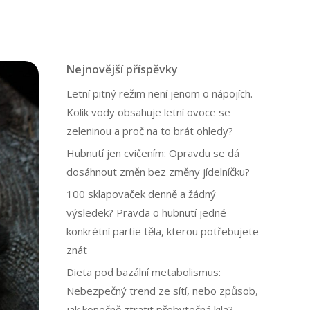
Nejnovější příspěvky
Letní pitný režim není jenom o nápojích.
Kolik vody obsahuje letní ovoce se
zeleninou a proč na to brát ohledy?
Hubnutí jen cvičením: Opravdu se dá
dosáhnout změn bez změny jídelníčku?
100 sklapovaček denně a žádný
výsledek? Pravda o hubnutí jedné
konkrétní partie těla, kterou potřebujete
znát
Dieta pod bazální metabolismus:
Nebezpečný trend ze sítí, nebo způsob,
jak konečně ztratit přebytečná kila?