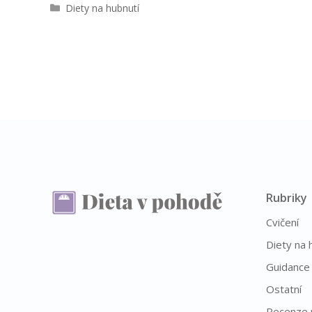
R
Diety na hubnutí
u
b
r
i
k
y
Rubriky
Cvičení
Diety na 
Guidance
Ostatní
Recenze 