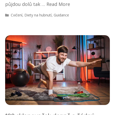
půjdou dolů tak …
Read More
R
Cvičení
,
Diety na hubnutí
,
Guidance
u
b
r
i
k
y