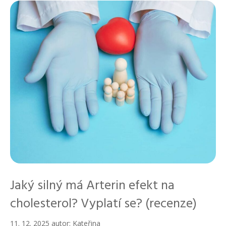
i
k
y
Jaký silný má Arterin efekt na
cholesterol? Vyplatí se? (recenze)
11. 12. 2025
autor:
Kateřina