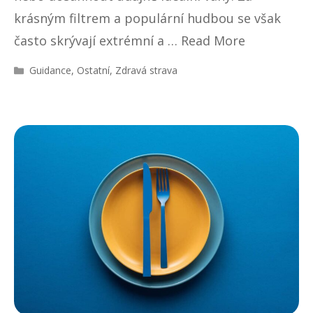
krásným filtrem a populární hudbou se však
často skrývají extrémní a …
Read More
R
Guidance
,
Ostatní
,
Zdravá strava
u
b
r
i
k
y