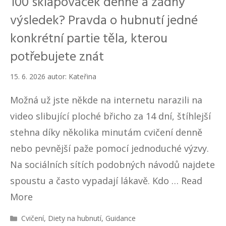
100 sklapovaček denně a žádný
výsledek? Pravda o hubnutí jedné
konkrétní partie těla, kterou
potřebujete znát
15. 6. 2026
autor:
Kateřina
Možná už jste někde na internetu narazili na
video slibující ploché břicho za 14 dní, štíhlejší
stehna díky několika minutám cvičení denně
nebo pevnější paže pomocí jednoduché výzvy.
Na sociálních sítích podobných návodů najdete
spoustu a často vypadají lákavě. Kdo …
Read
More
R
Cvičení
,
Diety na hubnutí
,
Guidance