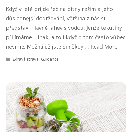
Když v létě přijde řeč na pitný režim a jeho
důslednější dodržování, většina z nás si
představí hlavně láhev s vodou. Jenže tekutiny
přijímáme i jinak, a to i když o tom často vůbec
nevíme. Možná už jste si někdy …
Read More
R
Zdravá strava
,
Guidance
u
b
r
i
k
y