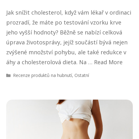
Jak snížit cholesterol, když vám lékař v ordinaci
prozradí, že máte po testování vzorku krve
jeho vyšší hodnoty? Běžně se nabízí celková
úprava životosprávy, jejíž součástí bývá nejen
zvýšené množství pohybu, ale také redukce v
áhy a cholesterolová dieta. Na …
Read More
R
Recenze produktů na hubnutí
,
Ostatní
u
b
r
i
k
y