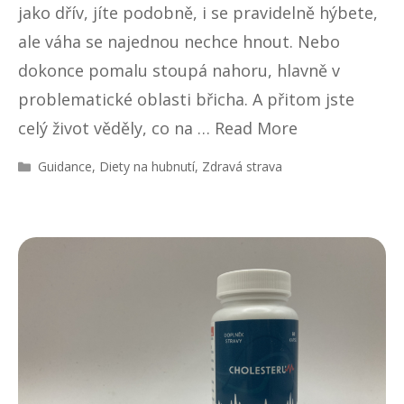
jako dřív, jíte podobně, i se pravidelně hýbete,
ale váha se najednou nechce hnout. Nebo
dokonce pomalu stoupá nahoru, hlavně v
problematické oblasti břicha. A přitom jste
celý život věděly, co na …
Read More
R
Guidance
,
Diety na hubnutí
,
Zdravá strava
u
b
r
i
k
y