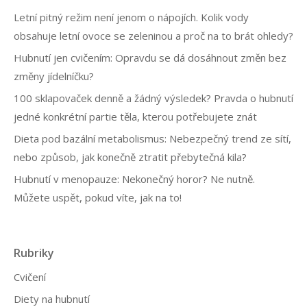
i
Letní pitný režim není jenom o nápojích. Kolik vody
g
obsahuje letní ovoce se zeleninou a proč na to brát ohledy?
a
Hubnutí jen cvičením: Opravdu se dá dosáhnout změn bez
změny jídelníčku?
c
100 sklapovaček denně a žádný výsledek? Pravda o hubnutí
e
jedné konkrétní partie těla, kterou potřebujete znát
p
Dieta pod bazální metabolismus: Nebezpečný trend ze sítí,
ř
nebo způsob, jak konečně ztratit přebytečná kila?
í
Hubnutí v menopauze: Nekonečný horor? Ne nutně.
s
Můžete uspět, pokud víte, jak na to!
p
ě
v
Rubriky
k
Cvičení
ů
Diety na hubnutí