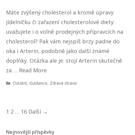
Máte zvýšený cholesterol a kromě úpravy
jídelníčku či zařazení cholesterolové diety
uvažujete i o volně prodejných přípravcích na
cholesterol? Pak vám nejspíš brzy padne do
oka i Arterin, podobně jako další známé
doplňky. Otázka ale je: stojí Arterin skutečně
za …
Read More
R
Ostatní
,
Guidance
,
Zdravá strava
u
b
r
i
N
1
2
…
16
Další →
k
a
y
v
Nejnovější příspěvky