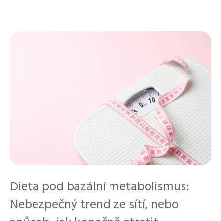
u
b
r
i
k
y
Dieta pod bazální metabolismus:
Nebezpečný trend ze sítí, nebo