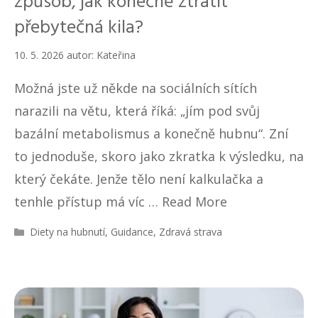
způsob, jak konečně ztratit
přebytečná kila?
10. 5. 2026
autor:
Kateřina
Možná jste už někde na sociálních sítích
narazili na větu, která říká: „jím pod svůj
bazální metabolismus a konečně hubnu“. Zní
to jednoduše, skoro jako zkratka k výsledku, na
který čekáte. Jenže tělo není kalkulačka a
tenhle přístup má víc …
Read More
R
Diety na hubnutí
,
Guidance
,
Zdravá strava
u
b
r
i
k