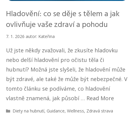
Hladovění: co se děje s tělem a jak
ovlivňuje vaše zdraví a pohodu
7. 1. 2026
autor:
Kateřina
Už jste někdy zvažovali, že zkusíte hladovku
nebo delší hladovění pro očistu těla či
hubnutí? Možná jste slyšeli, že hladovění může
být zdravé, ale také že může být nebezpečné. V
tomto článku se podíváme, co hladovění
vlastně znamená, jak působí …
Read More
R
Diety na hubnutí
,
Guidance
,
Wellness
,
Zdravá strava
u
b
r