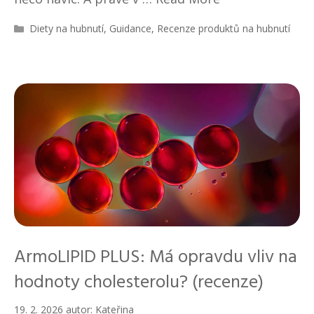
R
Diety na hubnutí
,
Guidance
,
Recenze produktů na hubnutí
u
b
r
i
k
y
ArmoLIPID PLUS: Má opravdu vliv na
hodnoty cholesterolu? (recenze)
19. 2. 2026
autor:
Kateřina