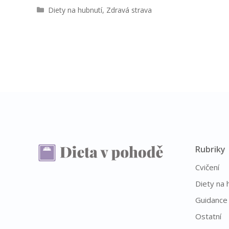
R
Diety na hubnutí
,
Zdravá strava
u
b
r
i
k
y
Rubriky
Cvičení
Diety na 
Guidance
Ostatní