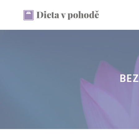
Přeskočit
na
obsah
BEZ