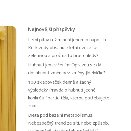
Nejnovější příspěvky
Letní pitný režim není jenom o nápojích.
Kolik vody obsahuje letní ovoce se
zeleninou a proč na to brát ohledy?
Hubnutí jen cvičením: Opravdu se dá
dosáhnout změn bez změny jídelníčku?
100 sklapovaček denně a žádný
výsledek? Pravda o hubnutí jedné
konkrétní partie těla, kterou potřebujete
znát
Dieta pod bazální metabolismus:
Nebezpečný trend ze sítí, nebo způsob,
jak konečně ztratit přebytečná kila?