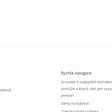
Rychlá navigace
Srovnání 6 nejlepších ketodiet
pomůže a která vám jen vysa
hubnutí
peníze?
Diety na hubnutí
Tukožroutská polévka