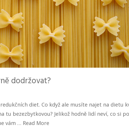
ávně dodržovat?
redukčních diet. Co když ale musíte najet na dietu k
 tu bezezbytkovou? Jelikož hodně lidí neví, co si p
íme vám …
Read More