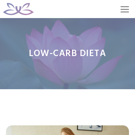
Přeskočit
M
na
obsah
LOW-CARB DIETA