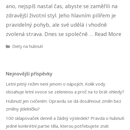
ano, nejspíš nastal čas, abyste se zaměřili na
zdravější životní styl. Jeho hlavním pilířem je
pravidelný pohyb, ale své udělá i vhodně
zvolená strava. Dnes se společně …
Read More
R
Diety na hubnutí
u
b
r
i
Nejnovější příspěvky
k
y
Letní pitný režim není jenom o nápojích. Kolik vody
obsahuje letní ovoce se zeleninou a proč na to brát ohledy?
Hubnutí jen cvičením: Opravdu se dá dosáhnout změn bez
změny jídelníčku?
100 sklapovaček denně a žádný výsledek? Pravda o hubnutí
jedné konkrétní partie těla, kterou potřebujete znát