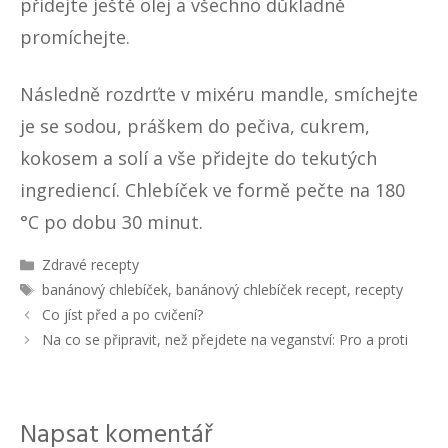
přidejte ještě olej a všechno důkladně
promíchejte.
Následně rozdrťte v mixéru mandle, smíchejte
je se sodou, práškem do pečiva, cukrem,
kokosem a solí a vše přidejte do tekutých
ingrediencí. Chlebíček ve formě pečte na 180
°C po dobu 30 minut.
R
Zdravé recepty
u
Š
banánový chlebíček
,
banánový chlebíček recept
,
recepty
b
t
N
Co jíst před a po cvičení?
r
í
a
Na co se připravit, než přejdete na veganství: Pro a proti
i
t
v
k
k
i
y
y
g
a
Napsat komentář
c