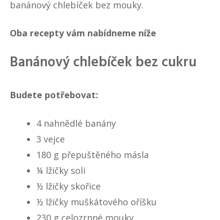
banánový chlebíček bez mouky.
Oba recepty vám nabídneme níže
Banánový chlebíček bez cukru
Budete potřebovat:
4 nahnědlé banány
3 vejce
180 g přepuštěného másla
¼ lžičky soli
½ lžičky skořice
½ lžičky muškátového oříšku
230 g celozrnné mouky