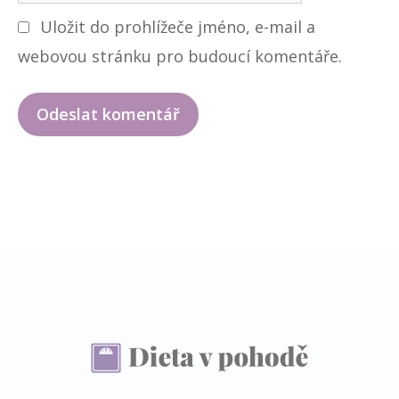
e
i
Uložit do prohlížeče jméno, e-mail a
b
l
webovou stránku pro budoucí komentáře.