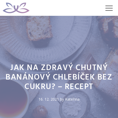
Přeskočit
M
na
obsah
JAK NA ZDRAVÝ CHUTNÝ
BANÁNOVÝ CHLEBÍČEK BEZ
CUKRU? – RECEPT
16. 12. 2021
by
Kateřina