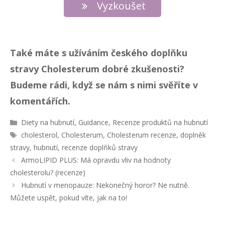
Vyzkoušet
Také máte s užíváním českého doplňku
stravy Cholesterum dobré zkušenosti?
Budeme rádi, když se nám s nimi svěříte v
komentářích.
R
Diety na hubnutí
,
Guidance
,
Recenze produktů na hubnutí
u
Š
cholesterol
,
Cholesterum
,
Cholesterum recenze
,
doplněk
b
t
stravy
,
hubnutí
,
recenze doplňků stravy
r
í
N
ArmoLIPID PLUS: Má opravdu vliv na hodnoty
i
t
a
cholesterolu? (recenze)
k
k
v
y
Hubnutí v menopauze: Nekonečný horor? Ne nutně.
y
i
Můžete uspět, pokud víte, jak na to!
g
a
c