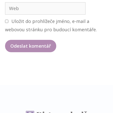
n
W
a
o
e
i
Uložit do prohlížeče jméno, e-mail a
b
l
webovou stránku pro budoucí komentáře.