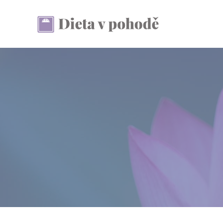
Přeskočit
na
obsah