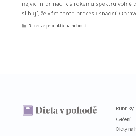
nejvíc informací k širokému spektru volně
slibují, že vám tento proces usnadní. Opra
R
Recenze produktů na hubnutí
u
b
r
i
k
y
Rubriky
Cvičení
Diety na 