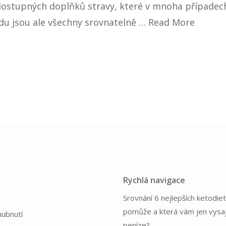
 dostupných doplňků stravy, které v mnoha případec
vdu jsou ale všechny srovnatelně …
Read More
Rychlá navigace
Srovnání 6 nejlepších ketodiet
pomůže a která vám jen vysa
hubnutí
peníze?