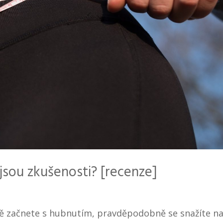
 jsou zkušenosti? [recenze]
ě začnete s hubnutím, pravděpodobně se snažíte naj