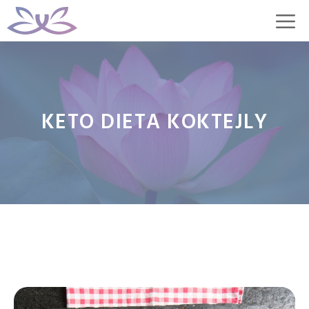
Přeskočit
M
na
obsah
KETO DIETA KOKTEJLY