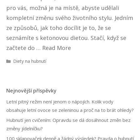
pro vás, možná je na místě, abyste udělali
kompletní změnu svého životního stylu. Jedním
ze způsobů, jak toho docílit je to, že se
seznámíte s ketonovou dietou. Stačí, když se
začtete do …
Read More
R
Diety na hubnutí
u
b
r
i
Nejnovější příspěvky
k
y
Letní pitný režim není jenom o nápojích. Kolik vody
obsahuje letní ovoce se zeleninou a proč na to brát ohledy?
Hubnutí jen cvičením: Opravdu se dá dosáhnout změn bez
změny jídelníčku?
100 sklapovaček denně a žádný výsledek? Pravda o hubnutí