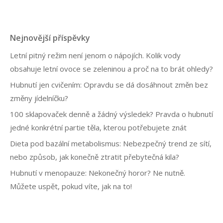
u
b
r
i
Nejnovější příspěvky
k
y
Letní pitný režim není jenom o nápojích. Kolik vody
obsahuje letní ovoce se zeleninou a proč na to brát ohledy?
Hubnutí jen cvičením: Opravdu se dá dosáhnout změn bez
změny jídelníčku?
100 sklapovaček denně a žádný výsledek? Pravda o hubnutí
jedné konkrétní partie těla, kterou potřebujete znát
Dieta pod bazální metabolismus: Nebezpečný trend ze sítí,
nebo způsob, jak konečně ztratit přebytečná kila?
Hubnutí v menopauze: Nekonečný horor? Ne nutně.
Můžete uspět, pokud víte, jak na to!