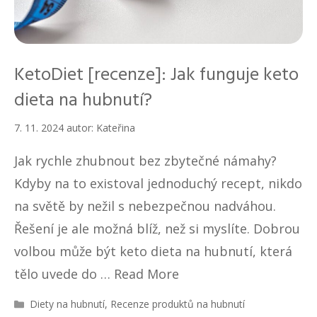
KetoDiet [recenze]: Jak funguje keto
dieta na hubnutí?
7. 11. 2024
autor:
Kateřina
Jak rychle zhubnout bez zbytečné námahy?
Kdyby na to existoval jednoduchý recept, nikdo
na světě by nežil s nebezpečnou nadváhou.
Řešení je ale možná blíž, než si myslíte. Dobrou
volbou může být keto dieta na hubnutí, která
tělo uvede do …
Read More
R
Diety na hubnutí
,
Recenze produktů na hubnutí