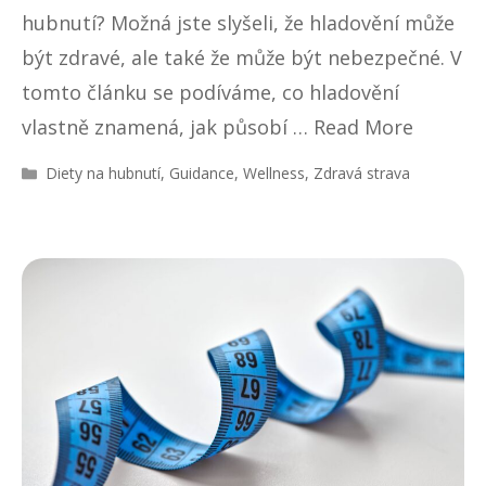
hubnutí? Možná jste slyšeli, že hladovění může
být zdravé, ale také že může být nebezpečné. V
tomto článku se podíváme, co hladovění
vlastně znamená, jak působí …
Read More
R
Diety na hubnutí
,
Guidance
,
Wellness
,
Zdravá strava
u
b
r
i
k
y