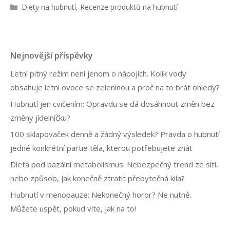
R
Diety na hubnutí
,
Recenze produktů na hubnutí
u
b
r
i
Nejnovější příspěvky
k
y
Letní pitný režim není jenom o nápojích. Kolik vody
obsahuje letní ovoce se zeleninou a proč na to brát ohledy?
Hubnutí jen cvičením: Opravdu se dá dosáhnout změn bez
změny jídelníčku?
100 sklapovaček denně a žádný výsledek? Pravda o hubnutí
jedné konkrétní partie těla, kterou potřebujete znát
Dieta pod bazální metabolismus: Nebezpečný trend ze sítí,
nebo způsob, jak konečně ztratit přebytečná kila?
Hubnutí v menopauze: Nekonečný horor? Ne nutně.
Můžete uspět, pokud víte, jak na to!