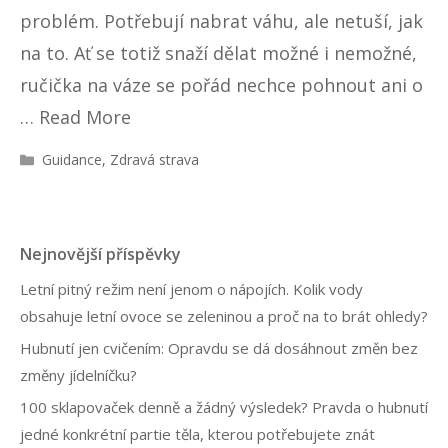
problém. Potřebují nabrat váhu, ale netuší, jak
na to. Ať se totiž snaží dělat možné i nemožné,
ručička na váze se pořád nechce pohnout ani o
…
Read More
R
Guidance
,
Zdravá strava
u
b
r
i
Nejnovější příspěvky
k
y
Letní pitný režim není jenom o nápojích. Kolik vody
obsahuje letní ovoce se zeleninou a proč na to brát ohledy?
Hubnutí jen cvičením: Opravdu se dá dosáhnout změn bez
změny jídelníčku?
100 sklapovaček denně a žádný výsledek? Pravda o hubnutí
jedné konkrétní partie těla, kterou potřebujete znát