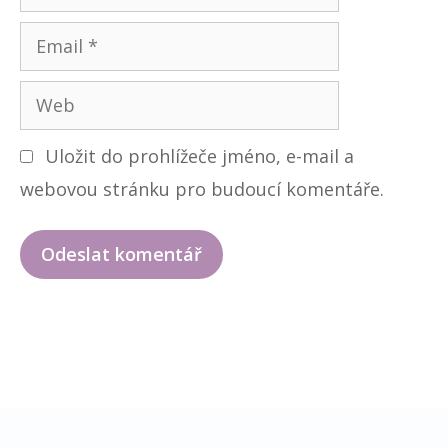
m
E
é
m
n
W
a
o
e
i
Uložit do prohlížeče jméno, e-mail a
b
l
webovou stránku pro budoucí komentáře.