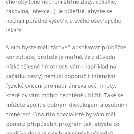
choroby (onemocnění štítné žlázy, celiakie,
rakovina, infekce…), je důležité, abyste se
nechali pořádně vyšetřit u svého ošetřujícího
lékaře.
S ním byste měli zároveň absolvovat průběžné
konzultace, protože je možné, že z důvodu
nízké tělesné hmotnosti vám (například na
začátku cesty) nemusí doporučit intenzivní
fyzické cvičení pro nabírání svalové hmoty,
které by vám mohlo nechtěně ublížit. Také se
můžete spojit s dobrým dietologem a osobním
trenérem. Oba tito specialisté by vám měli
pomoci přizpůsobit program tak, abyste co
nejdříve dosáhli svých vysněných výsledků.