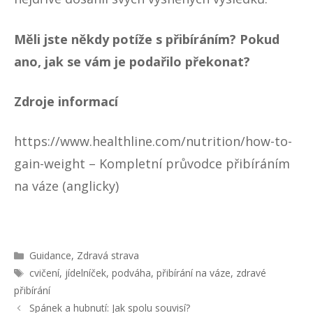
Měli jste někdy potíže s přibíráním? Pokud
ano, jak se vám je podařilo překonat?
Zdroje informací
https://www.healthline.com/nutrition/how-to-
gain-weight
– Kompletní průvodce přibíráním
na váze (anglicky)
R
Guidance
,
Zdravá strava
u
Š
cvičení
,
jídelníček
,
podváha
,
přibírání na váze
,
zdravé
b
t
přibírání
r
í
N
Spánek a hubnutí: Jak spolu souvisí?
i