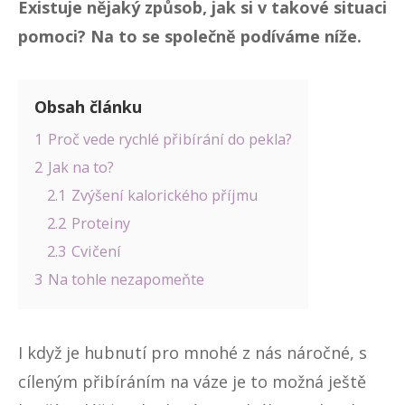
Existuje nějaký způsob, jak si v takové situaci
pomoci? Na to se společně podíváme níže.
Obsah článku
1
Proč vede rychlé přibírání do pekla?
2
Jak na to?
2.1
Zvýšení kalorického příjmu
2.2
Proteiny
2.3
Cvičení
3
Na tohle nezapomeňte
I když je hubnutí pro mnohé z nás náročné, s
cíleným přibíráním na váze je to možná ještě