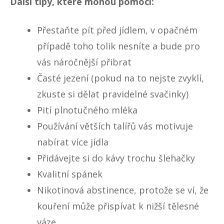
Další tipy, které mohou pomoci:
Přestaňte pít před jídlem, v opačném
případě toho tolik nesníte a bude pro
vás náročnější přibrat
Časté jezení (pokud na to nejste zvyklí,
zkuste si dělat pravidelné svačinky)
Pití plnotučného mléka
Používání větších talířů vás motivuje
nabírat více jídla
Přidávejte si do kávy trochu šlehačky
Kvalitní spánek
Nikotinová abstinence, protože se ví, že
kouření může přispívat k nižší tělesné
váze