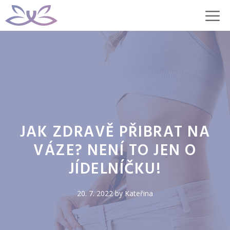
Přeskočit
M
na
obsah
JAK ZDRAVĚ PŘIBRAT NA
VÁZE? NENÍ TO JEN O
JÍDELNÍČKU!
20. 7. 2022
by
Kateřina