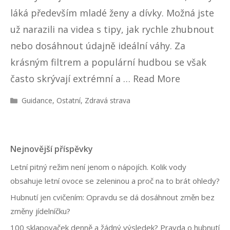
láká především mladé ženy a dívky. Možná jste
už narazili na videa s tipy, jak rychle zhubnout
nebo dosáhnout údajně ideální váhy. Za
krásným filtrem a populární hudbou se však
často skrývají extrémní a …
Read More
R
Guidance
,
Ostatní
,
Zdravá strava
u
b
r
i
Nejnovější příspěvky
k
y
Letní pitný režim není jenom o nápojích. Kolik vody
obsahuje letní ovoce se zeleninou a proč na to brát ohledy?
Hubnutí jen cvičením: Opravdu se dá dosáhnout změn bez
změny jídelníčku?
100 sklapovaček denně a žádný výsledek? Pravda o hubnutí