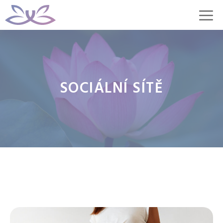
Přeskočit
M
na
obsah
SOCIÁLNÍ SÍTĚ