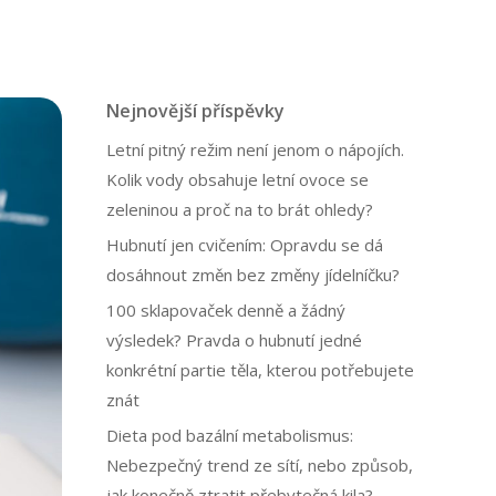
Nejnovější příspěvky
Letní pitný režim není jenom o nápojích.
Kolik vody obsahuje letní ovoce se
zeleninou a proč na to brát ohledy?
Hubnutí jen cvičením: Opravdu se dá
dosáhnout změn bez změny jídelníčku?
100 sklapovaček denně a žádný
výsledek? Pravda o hubnutí jedné
konkrétní partie těla, kterou potřebujete
znát
Dieta pod bazální metabolismus:
Nebezpečný trend ze sítí, nebo způsob,
jak konečně ztratit přebytečná kila?