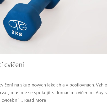
 cvičení
cvičení na skupinových lekcích a v posilovnách. Vzh
trvat, musíme se spokojit s domácím cvičením. Aby 
a cvičební …
Read More