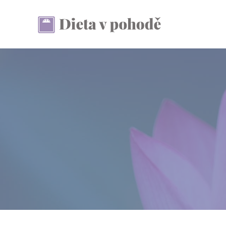
Přeskočit
na
obsah