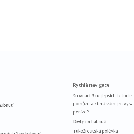
Rychlá navigace
Srovnání 6 nejlepších ketodiet
pomůže a která vám jen vysa
hubnutí
peníze?
Diety na hubnutí
Tukožroutská polévka
produktů na hubnutí