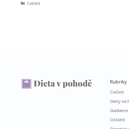
R
Cvičení
u
b
r
i
k
y
Rubriky
Cvičení
Diety na 
Guidance
Ostatní
Recenze 