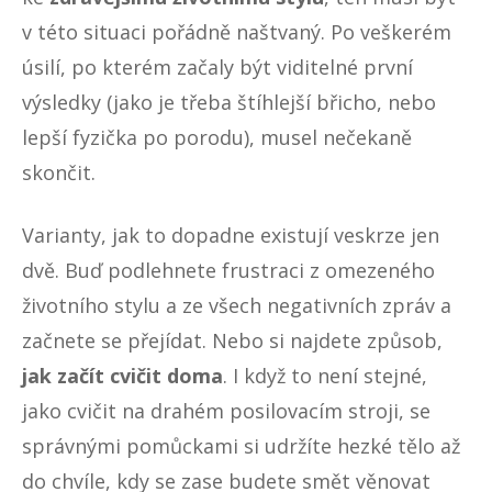
v této situaci pořádně naštvaný. Po veškerém
úsilí, po kterém začaly být viditelné první
výsledky (jako je třeba štíhlejší břicho, nebo
lepší fyzička po
porodu
), musel nečekaně
skončit.
Varianty, jak to dopadne existují veskrze jen
dvě. Buď podlehnete frustraci z omezeného
životního stylu a ze všech negativních zpráv a
začnete se přejídat. Nebo si najdete způsob,
jak začít
cvičit doma
. I když to není stejné,
jako cvičit na drahém posilovacím stroji, se
správnými pomůckami si udržíte hezké tělo až
do chvíle, kdy se zase budete smět věnovat