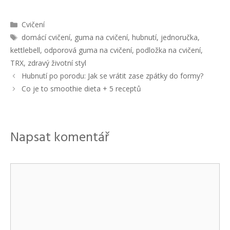
R
Cvičení
u
Š
domácí cvičení
,
guma na cvičení
,
hubnutí
,
jednoručka
,
b
t
kettlebell
,
odporová guma na cvičení
,
podložka na cvičení
,
r
í
TRX
,
zdravý životní styl
i
t
N
Hubnutí po porodu: Jak se vrátit zase zpátky do formy?
k
k
a
y
Co je to smoothie dieta + 5 receptů
y
v
i
g
a
Napsat komentář
c
e
p
K
ř
í
o
s
m
p
ě
e
v