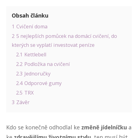
Obsah článku
1
Cvičení doma
2
5 nejlepších pomůcek na domácí cvičení, do
kterých se vyplatí investovat peníze
2.1
Kettlebell
2.2
Podložka na cvičení
2.3
Jednoručky
2.4
Odporové gumy
2.5
TRX
3
Závěr
Kdo se konečně odhodlal ke
změně jídelníčku
a
ke
zdravějšímu životnímu stylu
, ten musí být