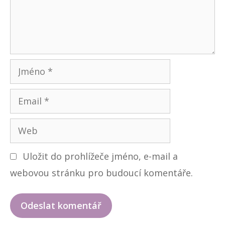
n
k
ů
t
á
ř
J
m
E
é
m
n
W
a
o
e
i
Uložit do prohlížeče jméno, e-mail a
b
l
webovou stránku pro budoucí komentáře.