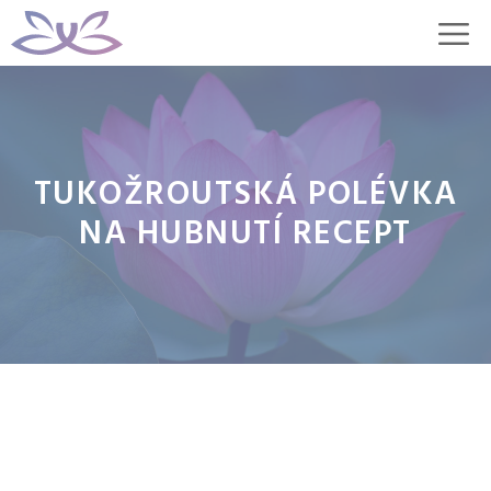
Přeskočit
M
na
obsah
TUKOŽROUTSKÁ POLÉVKA
NA HUBNUTÍ RECEPT