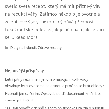
světlo světa recept, který má mít příznivý vliv
na redukci váhy. Zatímco někdo pije ovocné a
zeleninové šťávy, někdo jiný dává přednost
tukožroutské polévce. Jak je účinná a jak se vaří
se …
Read More
R
Diety na hubnutí
,
Zdravé recepty
u
b
r
i
Nejnovější příspěvky
k
y
Letní pitný režim není jenom o nápojích. Kolik vody
obsahuje letní ovoce se zeleninou a proč na to brát ohledy?
Hubnutí jen cvičením: Opravdu se dá dosáhnout změn bez
změny jídelníčku?
100 sklapovaček denně a žádný výsledek? Pravda o hubnutí