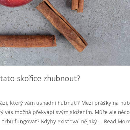
 tato skořice zhubnout?
ázi, který vám usnadní hubnutí? Mezi prášky na hub
rý vás možná překvapí svým složením. Může ale něco
a trhu fungovat? Kdyby existoval nějaký …
Read Mor