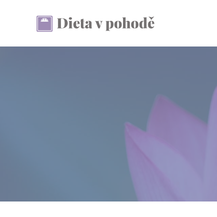
Přeskočit
na
obsah