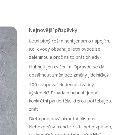
Nejnovější příspěvky
Letní pitný režim není jenom o nápojích.
Kolik vody obsahuje letní ovoce se
zeleninou a proč na to brát ohledy?
Hubnutí jen cvičením: Opravdu se dá
dosáhnout změn bez změny jídelníčku?
100 sklapovaček denně a žádný
výsledek? Pravda o hubnutí jedné
konkrétní partie těla, kterou potřebujete
znát
Dieta pod bazální metabolismus:
Nebezpečný trend ze sítí, nebo způsob,
jak konečně ztratit přebytečná kila?