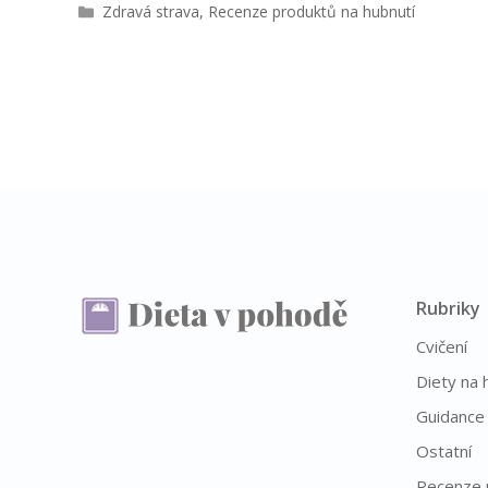
R
Zdravá strava
,
Recenze produktů na hubnutí
u
b
r
i
k
y
Rubriky
Cvičení
Diety na 
Guidance
Ostatní
Recenze 