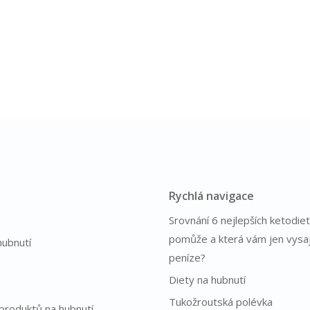
Rychlá navigace
Srovnání 6 nejlepších ketodiet
pomůže a která vám jen vysa
hubnutí
peníze?
Diety na hubnutí
Tukožroutská polévka
produktů na hubnutí