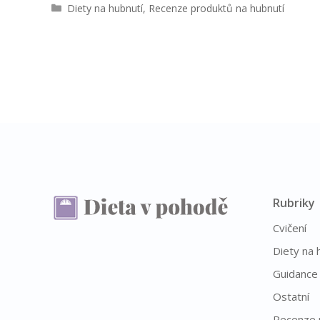
R
Diety na hubnutí
,
Recenze produktů na hubnutí
u
b
r
i
k
y
Rubriky
Cvičení
Diety na 
Guidance
Ostatní
Recenze 