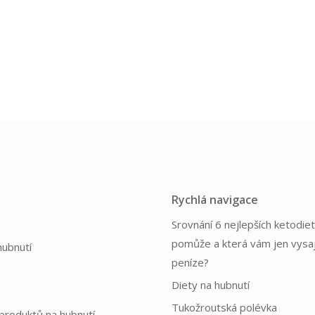
Rychlá navigace
Srovnání 6 nejlepších ketodiet
pomůže a která vám jen vysa
hubnutí
peníze?
Diety na hubnutí
Tukožroutská polévka
produktů na hubnutí