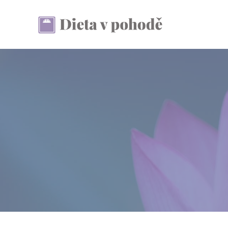
Přeskočit
na
obsah