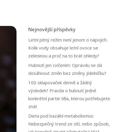
Nejnovější příspěvky
Letní pitný režim není jenom o nápojích.
Kolik vody obsahuje letní ovoce se
zeleninou a proč na to brát ohledy?
Hubnutí jen cvičením: Opravdu se dá
dosáhnout změn bez změny jídelníčku?
100 sklapovaček denně a žádný
výsledek? Pravda o hubnutí jedné
konkrétní partie těla, kterou potřebujete
znát
Dieta pod bazální metabolismus:
Nebezpečný trend ze sítí, nebo způsob,
jak konečně ztratit přebytečná kila?