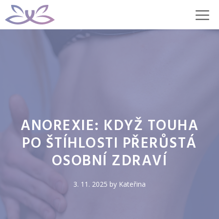
Přeskočit
M
na
obsah
ANOREXIE: KDYŽ TOUHA
PO ŠTÍHLOSTI PŘERŮSTÁ
OSOBNÍ ZDRAVÍ
3. 11. 2025
by
Kateřina