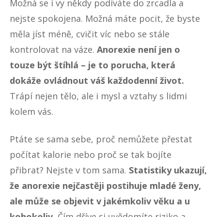
Možná se i vy někdy podíváte do zrcadla a
nejste spokojena. Možná máte pocit, že byste
měla jíst méně, cvičit víc nebo se stále
kontrolovat na váze.
Anorexie není jen o
touze být štíhlá – je to porucha, která
dokáže ovládnout váš každodenní život.
Trápí nejen tělo, ale i mysl a vztahy s lidmi
kolem vás.
Ptáte se sama sebe, proč nemůžete přestat
počítat kalorie nebo
proč se tak bojíte
přibrat
? Nejste v tom sama.
Statistiky ukazují,
že anorexie nejčastěji postihuje mladé ženy,
ale může se objevit v jakémkoliv věku a u
kohokoliv.
Čím dříve si uvědomíte riziko a