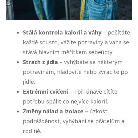
Stálá kontrola kalorií a váhy
–
počítáte
každé sousto, vážíte potraviny a váha se
stává hlavním měřítkem sebeúcty
.
Strach z jídla
– vyhýbáte se některým
potravinám, hladovíte nebo zvracíte po
jídle.
Extrémní cvičení
– i při únavě cítíte
potřebu spálit co nejvíce kalorií.
Změny nálad a izolace
– úzkost,
podrážděnost, vyhýbání se přátelům a
rodině.