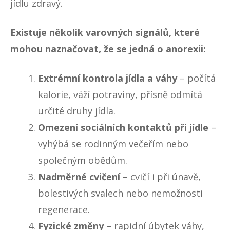
jídlu zdravý.
Existuje několik varovných signálů, které
mohou naznačovat, že se jedná o anorexii:
Extrémní kontrola jídla a váhy
– počítá
kalorie, váží potraviny, přísně odmítá
určité druhy jídla.
Omezení sociálních kontaktů při jídle
–
vyhýbá se rodinným večeřím nebo
společným obědům.
Nadměrné cvičení
– cvičí i při únavě,
bolestivých svalech nebo nemožnosti
regenerace.
Fyzické změny
– rapidní úbytek váhy,