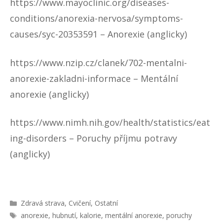
https://www.mayoclinic.org/diseases-
conditions/anorexia-nervosa/symptoms-
causes/syc-20353591
– Anorexie (anglicky)
https://www.nzip.cz/clanek/702-mentalni-
anorexie-zakladni-informace
– Mentální
anorexie (anglicky)
https://www.nimh.nih.gov/health/statistics/eat
ing-disorders
– Poruchy příjmu potravy
(anglicky)
R
Zdravá strava
,
Cvičení
,
Ostatní
u
Š
anorexie
,
hubnutí
,
kalorie
,
mentální anorexie
,
poruchy