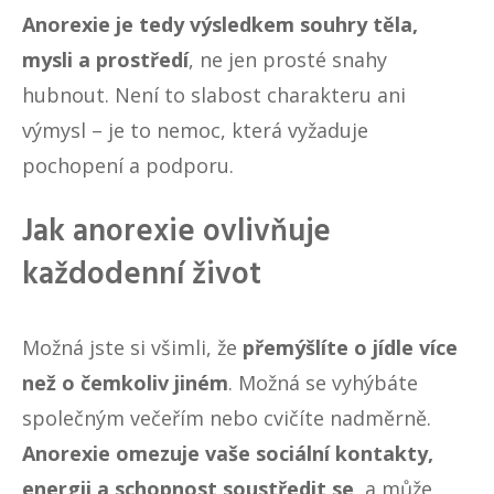
Anorexie je tedy výsledkem souhry těla,
mysli a prostředí
, ne jen prosté snahy
hubnout. Není to slabost charakteru ani
výmysl – je to nemoc, která vyžaduje
pochopení a podporu.
Jak anorexie ovlivňuje
každodenní život
Možná jste si všimli, že
přemýšlíte o jídle více
než o čemkoliv jiném
. Možná se vyhýbáte
společným večeřím nebo cvičíte nadměrně.
Anorexie omezuje vaše sociální kontakty,
energii a schopnost soustředit se
, a může