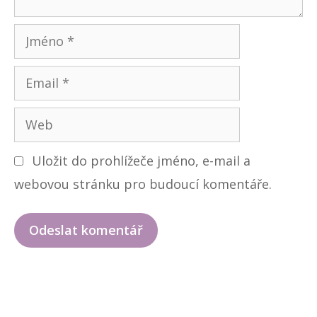
ř
J
m
E
é
m
n
W
a
o
e
i
Uložit do prohlížeče jméno, e-mail a
b
l
webovou stránku pro budoucí komentáře.