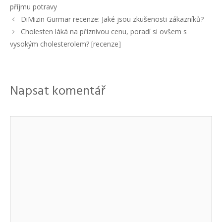
b
t
příjmu potravy
r
í
N
DiMizin Gurmar recenze: Jaké jsou zkušenosti zákazníků?
i
t
a
Cholesten láká na příznivou cenu, poradí si ovšem s
k
k
v
y
vysokým cholesterolem? [recenze]
y
i
g
a
c
Napsat komentář
e
p
ř
í
K
s
o
p
ě
m
v
e
k
ů
n
t
á