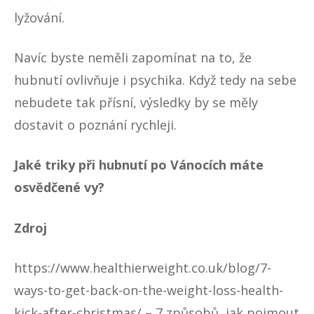
lyžování.
Navíc byste neměli zapomínat na to, že
hubnutí ovlivňuje i psychika. Když tedy na sebe
nebudete tak přísní, výsledky by se měly
dostavit o poznání rychleji.
Jaké triky při hubnutí po Vánocích máte
osvědčené vy?
Zdroj
https://www.healthierweight.co.uk/blog/7-
ways-to-get-back-on-the-weight-loss-health-
kick-after-christmas/
– 7 způsobů, jak pojmout