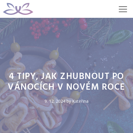
Přeskočit
M
na
obsah
4 TIPY, JAK ZHUBNOUT PO
VÁNOCÍCH V NOVÉM ROCE
9. 12. 2024
by
Kateřina