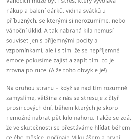
Vánocích může být i stres
, který vyvolává
nákup a balení dárků, vidina svátků u
příbuzných, se kterými si nerozumíme, nebo
vánoční úklid. A tak nabraná kila nemusí
souviset jen s příjemnými pocity a
vzpomínkami, ale i s tím, že se nepříjemné
emoce pokusíme zajíst a zapít tím, co je
zrovna po ruce. (A že toho obvykle je!)
Na druhou stranu – když se nad tím rozumně
zamyslíme, většina z nás se stresuje z čtyř
prosincových dní, během kterých je skoro
nemožné nabrat pět kilo nahoru. Takže se zdá,
že ve skutečnosti se přestáváme hlídat během
celého měsíce, počínaje Mikulášem a první