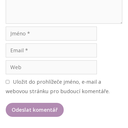
ů
t
á
ř
J
m
E
é
m
n
W
a
o
e
i
Uložit do prohlížeče jméno, e-mail a
b
l
webovou stránku pro budoucí komentáře.