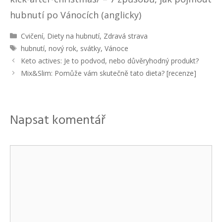
hubnutí po Vánocích (anglicky)
R
Cvičení
,
Diety na hubnutí
,
Zdravá strava
u
Š
hubnutí
,
nový rok
,
svátky
,
Vánoce
b
t
N
Keto actives: Je to podvod, nebo důvěryhodný produkt?
r
í
a
Mix&Slim: Pomůže vám skutečně tato dieta? [recenze]
i
t
v
k
k
i
y
y
g
a
Napsat komentář
c
e
p
K
ř
í
o
s
m
p
ě
e
v
n
k