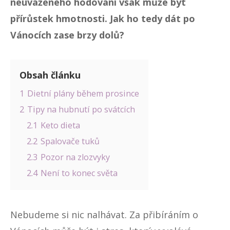
neuváženého hodování však může být
přírůstek hmotnosti. Jak ho tedy dát po
Vánocích zase brzy dolů?
Obsah článku
1
Dietní plány během prosince
2
Tipy na hubnutí po svátcích
2.1
Keto dieta
2.2
Spalovače tuků
2.3
Pozor na zlozvyky
2.4
Není to konec světa
Nebudeme si nic nalhávat.
Za přibíráním o