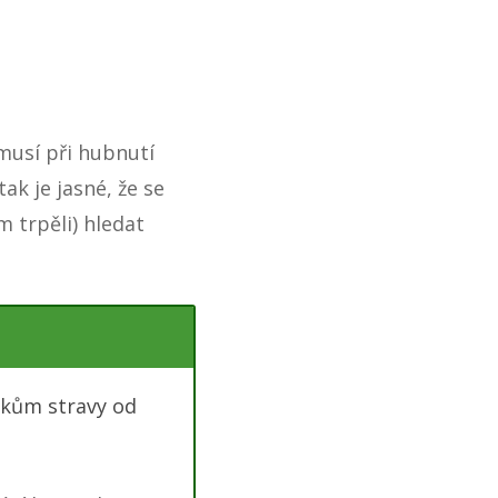
 musí při hubnutí
ak je jasné, že se
 trpěli) hledat
ňkům stravy od