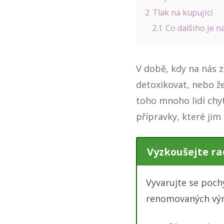
2
Tlak na kupující
2.1
Co dalšího je n
V době, kdy na nás z
detoxikovat, nebo že
toho mnoho lidí chyt
přípravky, které ji
Vyzkoušejte ra
Vyvarujte se poc
renomovaných vý