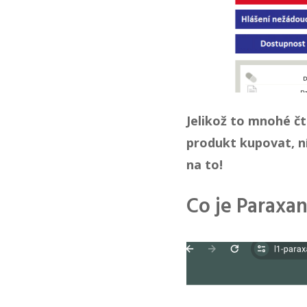
Jelikož to mnohé č
produkt kupovat, n
na to!
Co je Paraxa