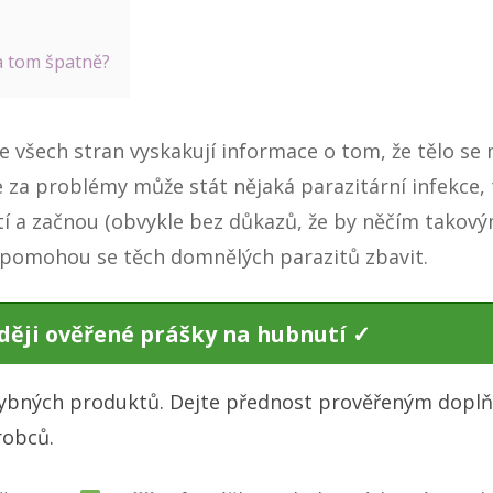
a tom špatně?
e všech stran vyskakují informace o tom, že tělo se
 za problémy může stát nějaká parazitární infekce, t
í a začnou (obvykle bez důkazů, že by něčím takovým
m pomohou se těch domnělých parazitů zbavit.
ději ověřené prášky na hubnutí ✓
hybných produktů. Dejte přednost prověřeným dopl
robců.