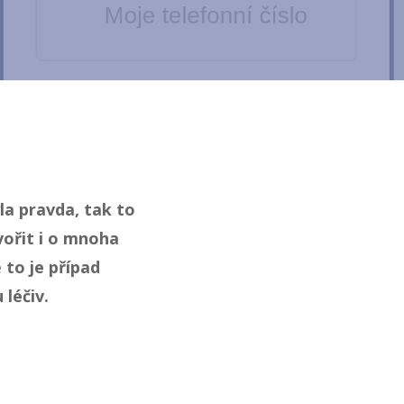
yla pravda, tak to
vořit i o mnoha
 to je případ
 léčiv.