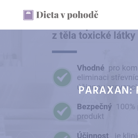
Přeskočit
na
obsah
PARAXAN: 