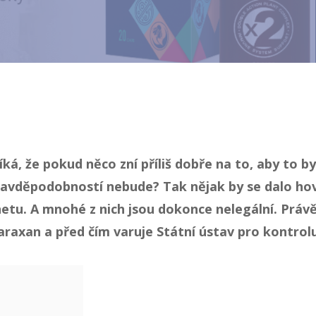
íká, že pokud něco zní příliš dobře na to, aby to b
pravděpodobností nebude? Tak nějak by se dalo ho
etu. A mnohé z nich jsou dokonce nelegální. Právě
Paraxan a před čím varuje Státní ústav pro kontrolu