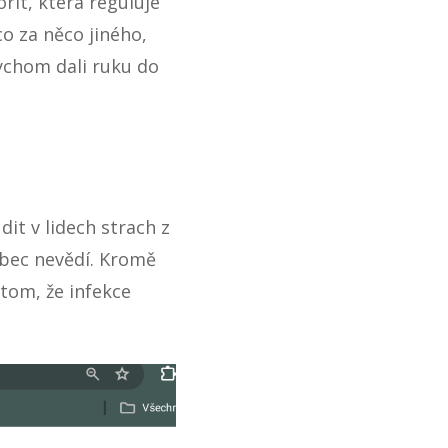
rit, která reguluje
co za něco jiného,
bychom dali ruku do
dit v lidech strach z
vůbec nevědí. Kromě
tom, že infekce