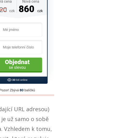
dající URL adresou)
o je už samo o sobě
na. Vzhledem k tomu,