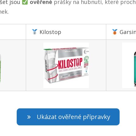
šet jsou
ověřené
prášky na hubnutí, které proch
nek.
Kilostop
Garsi
Ukázat ověřené přípravky