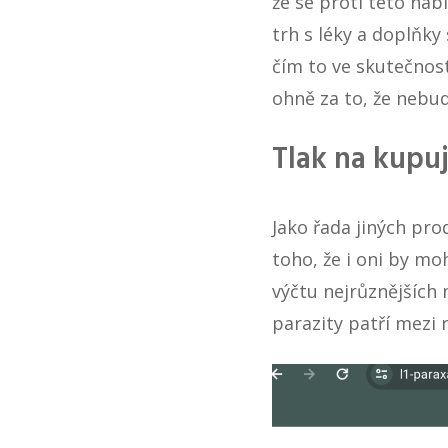
že se proti této nab
trh s léky a doplňky
čím to ve skutečnost
ohně za to, že nebud
Tlak na kupuj
Jako řada jiných pro
toho, že i oni by mo
výčtu nejrůznějších
parazity patří mezi 