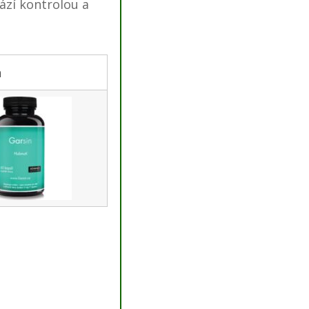
ází kontrolou a
n