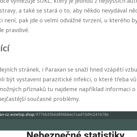
ídce vymezuje SÚKL, který je jednou z nejvyšších auto
 stravy, a také se stará o to, aby někdo nevydával ně
i není, pak jde o velmi odvážné tvrzení, u kterého 
e pravdivé.
ící
dejních stránek, i Paraxan se snaží hned vzápětí vzbu
hli být vystaveni parazitické infekci, o které třeba 
 možných příznaků tu najdeme například informaci o 
nejčastější současné problémy.