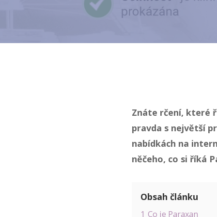
Znáte rčení, které ř
pravda s největší 
nabídkách na intern
něčeho, co si říká 
Obsah článku
1
Co je Paraxan