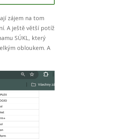
mají zájem na tom
. A ještě větší potíž
namu SÚKL, který
 velkým obloukem. A