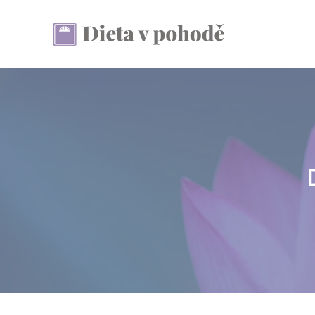
Přeskočit
na
obsah