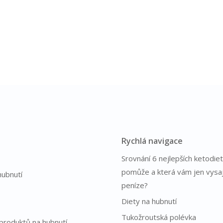
Rychlá navigace
Srovnání 6 nejlepších ketodiet
pomůže a která vám jen vysa
hubnutí
peníze?
Diety na hubnutí
Tukožroutská polévka
produktů na hubnutí