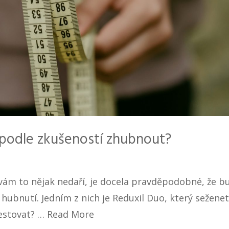
 podle zkušeností zhubnout?
vám to nějak nedaří, je docela pravděpodobné, že b
ubnutí. Jedním z nich je Reduxil Duo, který seženet
vestovat? …
Read More