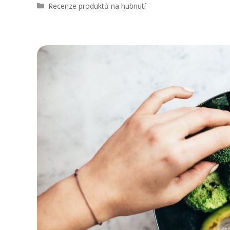
R
Recenze produktů na hubnutí
u
b
r
i
k
y