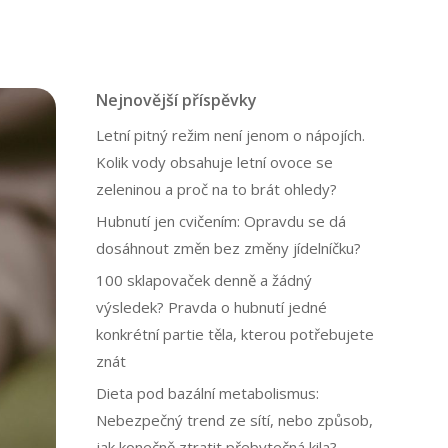
Nejnovější příspěvky
Letní pitný režim není jenom o nápojích.
Kolik vody obsahuje letní ovoce se
zeleninou a proč na to brát ohledy?
Hubnutí jen cvičením: Opravdu se dá
dosáhnout změn bez změny jídelníčku?
100 sklapovaček denně a žádný
výsledek? Pravda o hubnutí jedné
konkrétní partie těla, kterou potřebujete
znát
Dieta pod bazální metabolismus:
Nebezpečný trend ze sítí, nebo způsob,
jak konečně ztratit přebytečná kila?