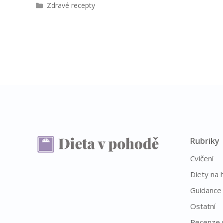
R
Zdravé recepty
u
b
r
i
k
y
Rubriky
Cvičení
Diety na 
Guidance
Ostatní
Recenze 