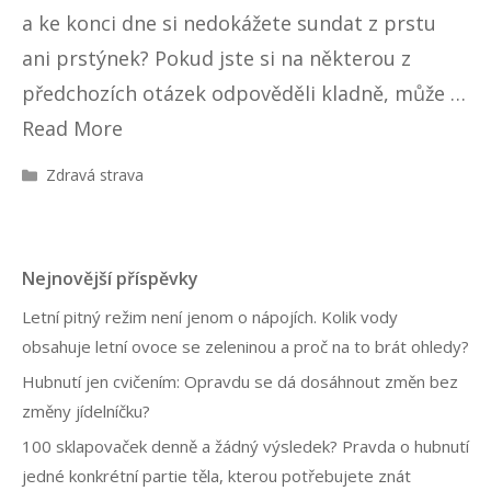
a ke konci dne si nedokážete sundat z prstu
ani prstýnek? Pokud jste si na některou z
předchozích otázek odpověděli kladně, může …
Read More
R
Zdravá strava
u
b
r
i
Nejnovější příspěvky
k
y
Letní pitný režim není jenom o nápojích. Kolik vody
obsahuje letní ovoce se zeleninou a proč na to brát ohledy?
Hubnutí jen cvičením: Opravdu se dá dosáhnout změn bez
změny jídelníčku?
100 sklapovaček denně a žádný výsledek? Pravda o hubnutí
jedné konkrétní partie těla, kterou potřebujete znát