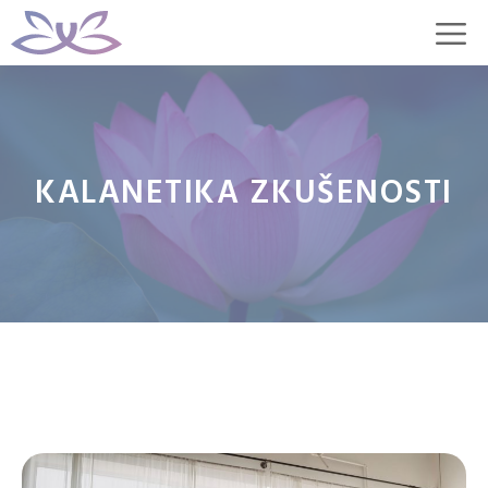
Přeskočit
M
na
obsah
KALANETIKA ZKUŠENOSTI