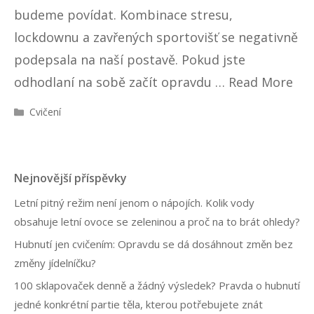
budeme povídat. Kombinace stresu,
lockdownu a zavřených sportovišť se negativně
podepsala na naší postavě. Pokud jste
odhodlaní na sobě začít opravdu …
Read More
R
Cvičení
u
b
r
i
Nejnovější příspěvky
k
y
Letní pitný režim není jenom o nápojích. Kolik vody
obsahuje letní ovoce se zeleninou a proč na to brát ohledy?
Hubnutí jen cvičením: Opravdu se dá dosáhnout změn bez
změny jídelníčku?
100 sklapovaček denně a žádný výsledek? Pravda o hubnutí
jedné konkrétní partie těla, kterou potřebujete znát