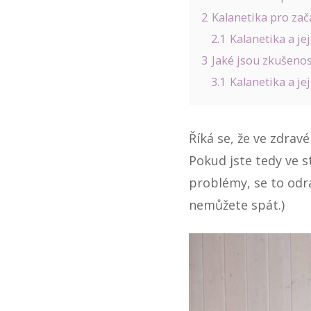
2
Kalanetika pro zač
2.1
Kalanetika a jej
3
Jaké jsou zkušenos
3.1
Kalanetika a jej
Říká se, že ve zdrav
Pokud jste tedy ve 
problémy, se to odraz
nemůžete spát.)