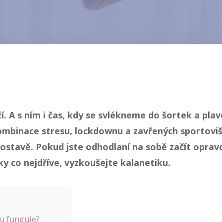
. A s ním i čas, kdy se svlékneme do šortek a plave
mbinace stresu, lockdownu a zavřených sportoviš
ostavě. Pokud jste odhodlaní na sobě začít oprav
ky co nejdříve, vyzkoušejte kalanetiku.
du funguje?