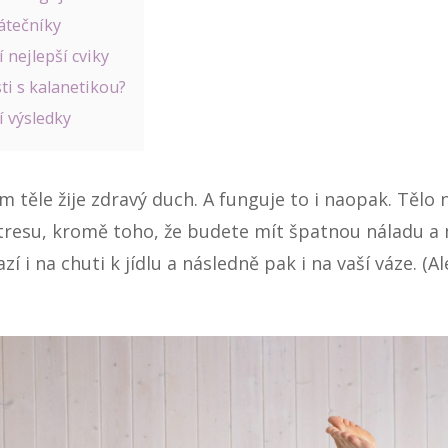
átečníky
í nejlepší cviky
ti s kalanetikou?
í výsledky
ém těle žije zdravý duch. A funguje to i naopak. Tělo 
stresu, kromě toho, že budete mít špatnou náladu a 
í i na chuti k jídlu a následně pak i na vaší váze. (Al