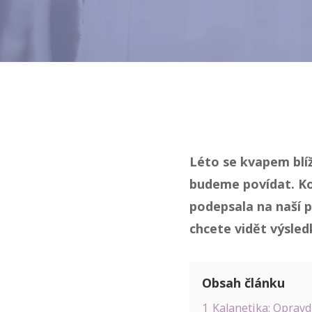
Léto se kvapem blíží
budeme povídat. Ko
podepsala na naší p
chcete vidět výsled
Obsah článku
1
Kalanetika: Oprav