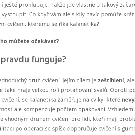
ní ještě prohlubuje. Takže jde vlastně o takový zača
vystoupit. Co když vám ale s kily navíc pomůže krát
vní cvičení, kterému se říká kalanetika?
toho můžete očekávat?
Opravdu funguje?
ednoduchý druh cvičení
. Jejím cílem je
zeštíhlení
, al
ce také hraje velkou roli protahování svalů. Oproti p
vičení, se kalanetika zaměřuje na cviky, které
nevy
čnost ale kompenzuje počtem opakování. Vzhledem k
 je vhodným druhem cvičení pro lidi, kteří mají pro
ilitaci po operaci se spíše doporučuje
cvičení s gum