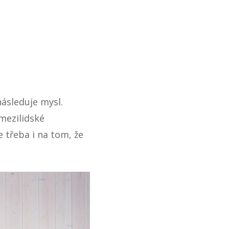
následuje mysl.
mezilidské
e třeba i na tom, že