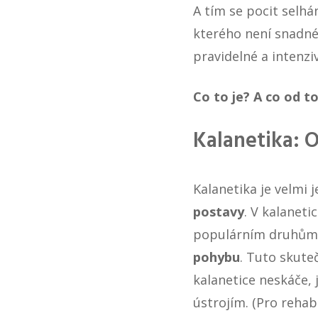
A tím se pocit selhá
kterého není snadné 
pravidelné a intenzi
Co to je? A co od 
Kalanetika: 
Kalanetika je velmi
j
postavy
. V kalaneti
populárním druhům c
pohybu
. Tuto skute
kalanetice neskáče,
ústrojím. (Pro rehab