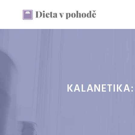
Přeskočit
na
obsah
KALANETIKA: