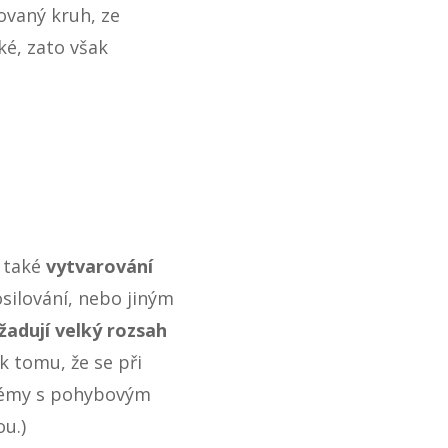
rovaný kruh, ze
ké, zato však
e také
vytvarování
osilování, nebo jiným
žadují velký rozsah
 tomu, že se při
blémy s pohybovým
ou
.)