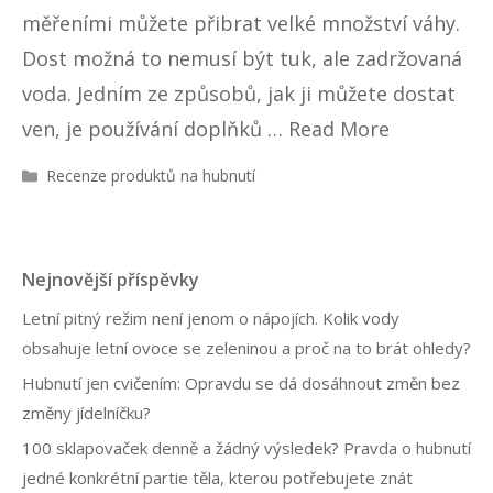
měřeními můžete přibrat velké množství váhy.
Dost možná to nemusí být tuk, ale zadržovaná
voda. Jedním ze způsobů, jak ji můžete dostat
ven, je používání doplňků …
Read More
R
Recenze produktů na hubnutí
u
b
r
i
Nejnovější příspěvky
k
y
Letní pitný režim není jenom o nápojích. Kolik vody
obsahuje letní ovoce se zeleninou a proč na to brát ohledy?
Hubnutí jen cvičením: Opravdu se dá dosáhnout změn bez
změny jídelníčku?
100 sklapovaček denně a žádný výsledek? Pravda o hubnutí
jedné konkrétní partie těla, kterou potřebujete znát