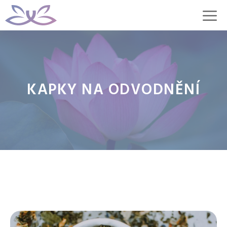
Přeskočit
M
na
obsah
KAPKY NA ODVODNĚNÍ