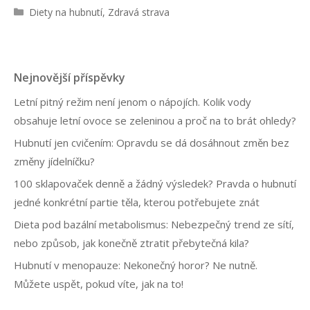
R
Diety na hubnutí
,
Zdravá strava
u
b
r
i
Nejnovější příspěvky
k
y
Letní pitný režim není jenom o nápojích. Kolik vody
obsahuje letní ovoce se zeleninou a proč na to brát ohledy?
Hubnutí jen cvičením: Opravdu se dá dosáhnout změn bez
změny jídelníčku?
100 sklapovaček denně a žádný výsledek? Pravda o hubnutí
jedné konkrétní partie těla, kterou potřebujete znát
Dieta pod bazální metabolismus: Nebezpečný trend ze sítí,
nebo způsob, jak konečně ztratit přebytečná kila?
Hubnutí v menopauze: Nekonečný horor? Ne nutně.
Můžete uspět, pokud víte, jak na to!