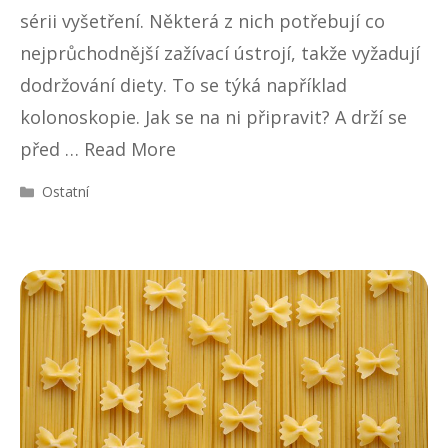
sérii vyšetření. Některá z nich potřebují co
nejprůchodnější zažívací ústrojí, takže vyžadují
dodržování diety. To se týká například
kolonoskopie. Jak se na ni připravit? A drží se
před …
Read More
R
Ostatní
u
b
r
i
k
y