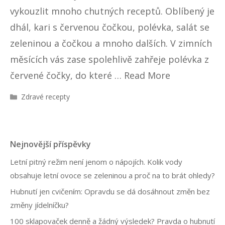
vykouzlit mnoho chutných receptů. Oblíbený je
dhál, kari s červenou čočkou, polévka, salát se
zeleninou a čočkou a mnoho dalších. V zimních
měsících vás zase spolehlivě zahřeje polévka z
červené čočky, do které …
Read More
R
Zdravé recepty
u
b
r
i
Nejnovější příspěvky
k
y
Letní pitný režim není jenom o nápojích. Kolik vody
obsahuje letní ovoce se zeleninou a proč na to brát ohledy?
Hubnutí jen cvičením: Opravdu se dá dosáhnout změn bez
změny jídelníčku?
100 sklapovaček denně a žádný výsledek? Pravda o hubnutí