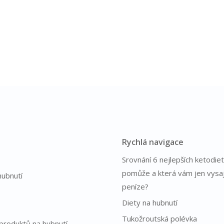
Rychlá navigace
Srovnání 6 nejlepších ketodiet
pomůže a která vám jen vysa
hubnutí
peníze?
Diety na hubnutí
Tukožroutská polévka
produktů na hubnutí