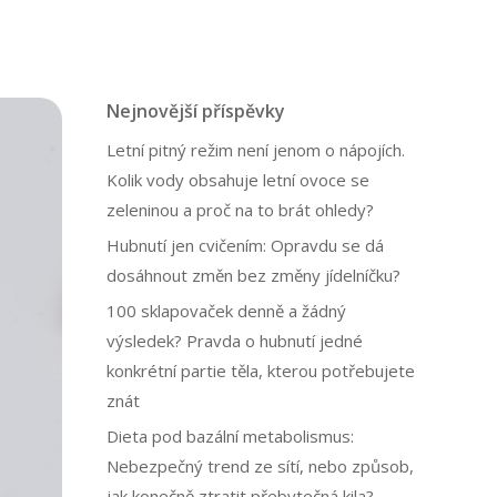
Nejnovější příspěvky
Letní pitný režim není jenom o nápojích.
Kolik vody obsahuje letní ovoce se
zeleninou a proč na to brát ohledy?
Hubnutí jen cvičením: Opravdu se dá
dosáhnout změn bez změny jídelníčku?
100 sklapovaček denně a žádný
výsledek? Pravda o hubnutí jedné
konkrétní partie těla, kterou potřebujete
znát
Dieta pod bazální metabolismus:
Nebezpečný trend ze sítí, nebo způsob,
jak konečně ztratit přebytečná kila?