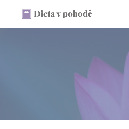
Přeskočit
na
obsah