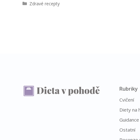
R
Zdravé recepty
u
b
r
i
k
y
Rubriky
Cvičení
Diety na 
Guidance
Ostatní
Recenze 