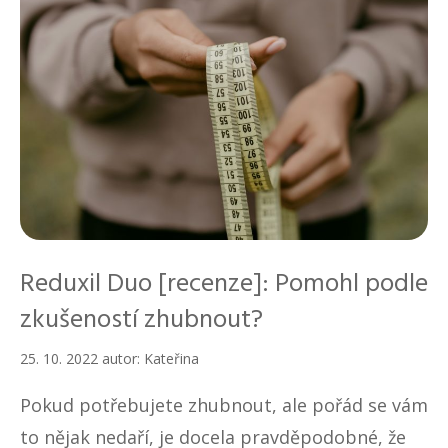
Reduxil Duo [recenze]: Pomohl podle
zkušeností zhubnout?
25. 10. 2022
autor:
Kateřina
Pokud potřebujete zhubnout, ale pořád se vám
to nějak nedaří, je docela pravděpodobné, že