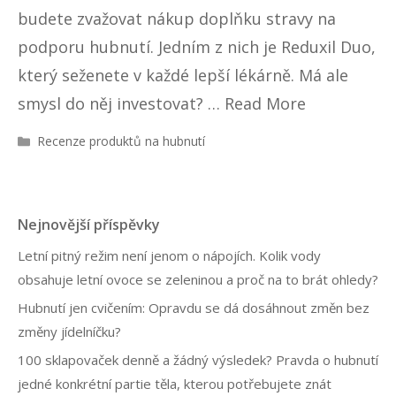
budete zvažovat nákup doplňku stravy na
podporu hubnutí. Jedním z nich je Reduxil Duo,
který seženete v každé lepší lékárně. Má ale
smysl do něj investovat? …
Read More
R
Recenze produktů na hubnutí
u
b
r
i
Nejnovější příspěvky
k
y
Letní pitný režim není jenom o nápojích. Kolik vody
obsahuje letní ovoce se zeleninou a proč na to brát ohledy?
Hubnutí jen cvičením: Opravdu se dá dosáhnout změn bez
změny jídelníčku?
100 sklapovaček denně a žádný výsledek? Pravda o hubnutí
jedné konkrétní partie těla, kterou potřebujete znát