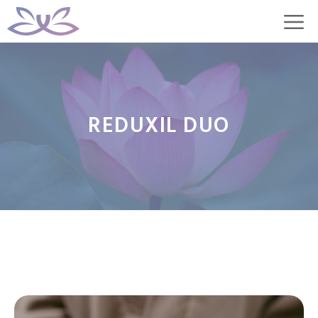
Přeskočit
M
na
obsah
REDUXIL DUO