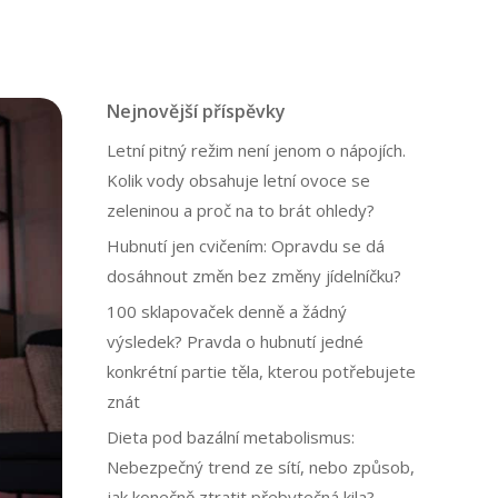
Nejnovější příspěvky
Letní pitný režim není jenom o nápojích.
Kolik vody obsahuje letní ovoce se
zeleninou a proč na to brát ohledy?
Hubnutí jen cvičením: Opravdu se dá
dosáhnout změn bez změny jídelníčku?
100 sklapovaček denně a žádný
výsledek? Pravda o hubnutí jedné
konkrétní partie těla, kterou potřebujete
znát
Dieta pod bazální metabolismus:
Nebezpečný trend ze sítí, nebo způsob,
jak konečně ztratit přebytečná kila?