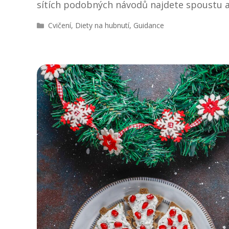
sítích podobných návodů najdete spoustu a
R
Cvičení
,
Diety na hubnutí
,
Guidance
u
b
r
i
k
y