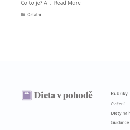
Co to je? A …
Read More
R
Ostatní
u
b
r
i
k
y
Rubriky
Cvičení
Diety na 
Guidance