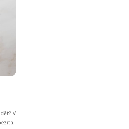
idět? V
ezita.