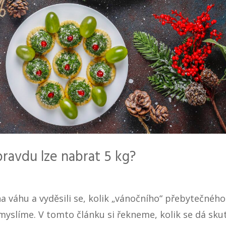
Opravdu lze nabrat 5 kg?
na váhu a vyděsili se, kolik „vánočního“ přebytečnéh
si myslíme. V tomto článku si řekneme, kolik se dá sk