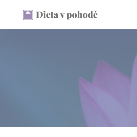
Přeskočit
na
obsah