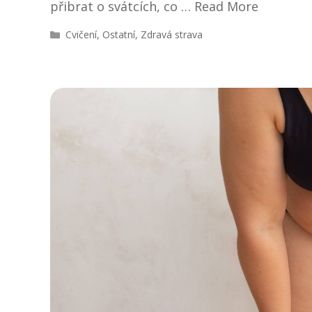
přibrat o svátcích, co …
Read More
R
Cvičení
,
Ostatní
,
Zdravá strava
u
b
r
i
k
y