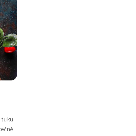
o tuku
utečně