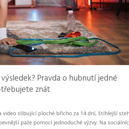
 výsledek? Pravda o hubnutí jedné
otřebujete znát
video slibující ploché břicho za 14 dní, štíhlejší ste
pevnější paže pomocí jednoduché výzvy. Na sociální