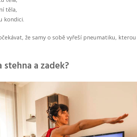
í těla,
u kondici.
 očekávat, že samy o sobě vyřeší pneumatiku, kterou
a stehna a zadek?