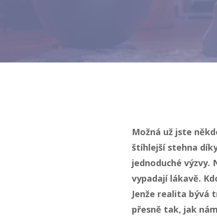
Možná už jste někde 
štíhlejší stehna dí
jednoduché výzvy. 
vypadají lákavě. Kd
Jenže realita bývá t
přesně tak, jak nám 