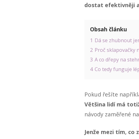
dostat efektivněji 
Obsah článku
1
Dá se zhubnout jen
2
Proč sklapovačky n
3
A co dřepy na steh
4
Co tedy funguje lé
Pokud řešíte napříkl
Většina lidí má tot
návody zaměřené na 
Jenže mezi tím, co z