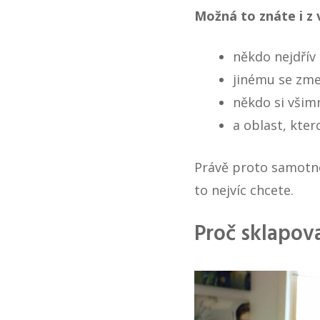
Možná to znáte i z 
někdo nejdřív 
jinému se zme
někdo si vši
a oblast, kter
Právě proto samotné 
to nejvíc chcete.
Proč sklapova