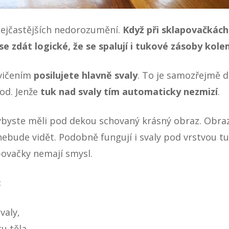
nejčastějších nedorozumění.
Když při sklapovačkách c
se zdát logické, že se spalují i tukové zásoby kole
cvičením
posilujete hlavně svaly
. To je samozřejmě do
od. Jenže
tuk nad svaly tím automaticky nezmizí
.
dybyste měli pod dekou schovaný krásný obraz. Obraz
ebude vidět. Podobně fungují i svaly pod vrstvou tu
ovačky nemají smysl.
:
svaly,
tu těla,