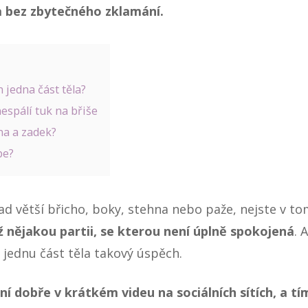
a bez zbytečného zklamání.
 jedna část těla?
espálí tuk na břiše
na a zadek?
pe?
ad větší břicho, boky, stehna nebo paže, nejste v t
iž nějakou partii, se kterou není úplně spokojená
. 
jednu část těla takový úspěch.
ní dobře v krátkém videu na sociálních sítích, a tí