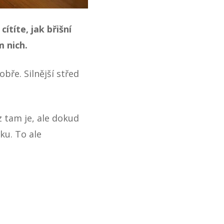
ítíte, jak břišní
m nich.
bře. Silnější střed
 tam je, ale dokud
ku. To ale