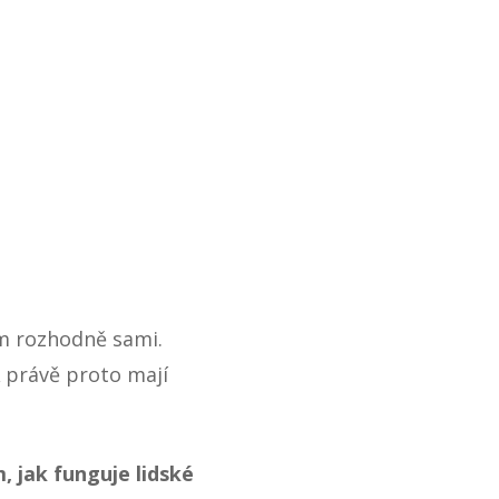
om rozhodně sami.
A právě proto mají
m, jak funguje lidské