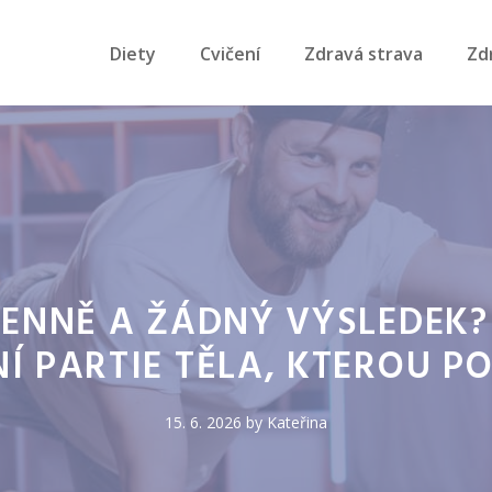
Diety
Cvičení
Zdravá strava
Zd
DENNĚ A ŽÁDNÝ VÝSLEDEK?
Í PARTIE TĚLA, KTEROU P
15. 6. 2026
by
Kateřina