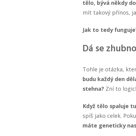
tělo, bývá někdy do
mít takový přínos, j
Jak to tedy funguje
Dá se zhubnou
Tohle je otázka, kter
budu každý den děla
stehna?
Zní to logic
Když tělo spaluje t
spíš jako celek. Po
máte geneticky na