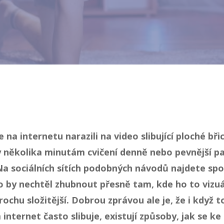
na internetu narazili na video slibující ploché břic
ky několika minutám cvičení denně nebo pevnější 
Na sociálních sítích podobných návodů najdete spo
o by nechtěl zhubnout přesně tam, kde ho to vizuál
rochu složitější. Dobrou zprávou ale je, že i když 
internet často slibuje, existují způsoby, jak se ke