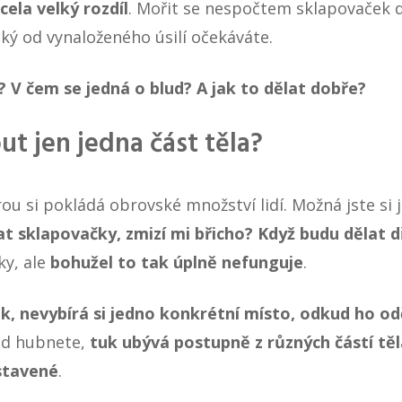
cela velký rozdíl
. Mořit se nespočtem sklapovaček 
aký od vynaloženého úsilí očekáváte.
? V čem se jedná o blud? A jak to dělat dobře?
t jen jedna část těla?
ou si pokládá obrovské množství lidí. Možná jste si ji 
t sklapovačky, zmizí mi břicho? Když budu dělat 
ky, ale
bohužel to tak úplně nefunguje
.
uk, nevybírá si jedno konkrétní místo, odkud ho o
kud hubnete,
tuk ubývá postupně z různých částí těl
stavené
.