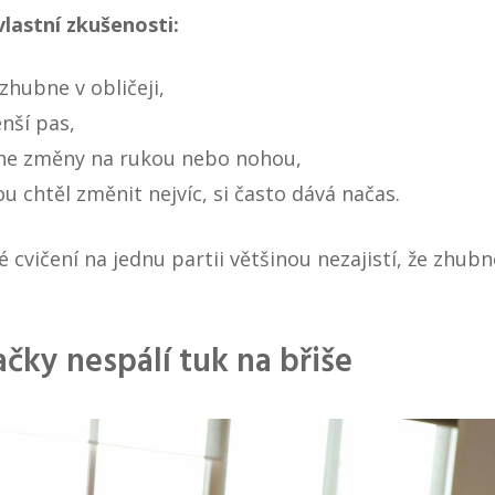
vlastní zkušenosti:
zhubne v obličeji,
nší pas,
mne změny na rukou nebo nohou,
ou chtěl změnit nejvíc, si často dává načas.
cvičení na jednu partii většinou nezajistí, že zhub
čky nespálí tuk na břiše