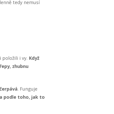
denně tedy nemusí
položili i vy.
Když
dřepy, zhubnu
dčerpává
. Funguje
a podle toho, jak to