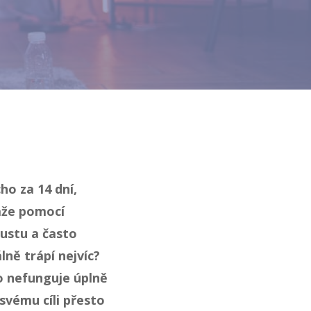
ho za 14 dní,
paže pomocí
ustu a často
ně trápí nejvíc?
to nefunguje úplně
 svému cíli přesto