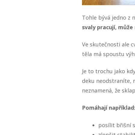
Tohle bývá jedno z 
svaly pracují, může 
Ve skutečnosti ale 
těla má spoustu výh
Je to trochu jako k
deku neodstraníte, n
neznamená, že sklap
Pomáhají například
posílit břišní 
zlepšit stabili