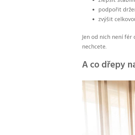
podpořit držen
zvýšit celkovo
Jen od nich není fér
nechcete.
A co dřepy n