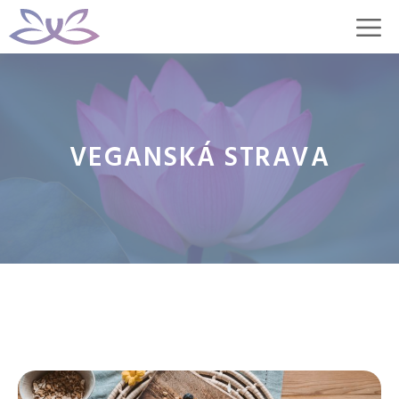
Přeskočit
M
na
obsah
VEGANSKÁ STRAVA