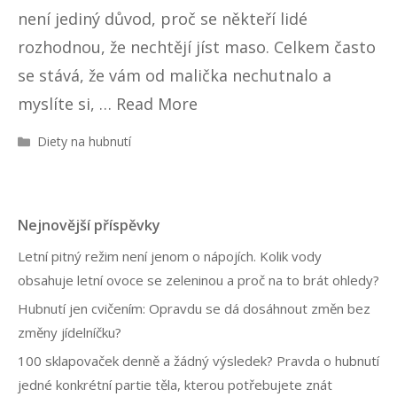
není jediný důvod, proč se někteří lidé
rozhodnou, že nechtějí jíst maso. Celkem často
se stává, že vám od malička nechutnalo a
myslíte si, …
Read More
R
Diety na hubnutí
u
b
r
i
Nejnovější příspěvky
k
y
Letní pitný režim není jenom o nápojích. Kolik vody
obsahuje letní ovoce se zeleninou a proč na to brát ohledy?
Hubnutí jen cvičením: Opravdu se dá dosáhnout změn bez
změny jídelníčku?
100 sklapovaček denně a žádný výsledek? Pravda o hubnutí
jedné konkrétní partie těla, kterou potřebujete znát