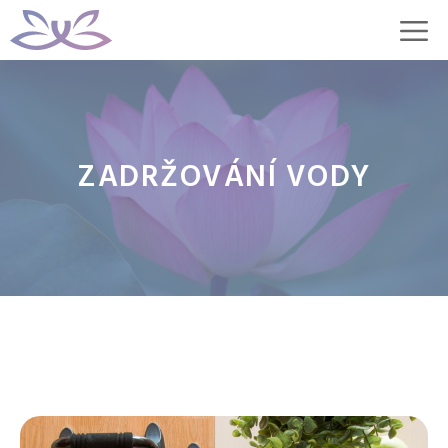
Přeskočit
M
na
obsah
ZADRŽOVÁNÍ VODY