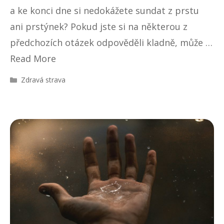
a ke konci dne si nedokážete sundat z prstu
ani prstýnek? Pokud jste si na některou z
předchozích otázek odpověděli kladně, může …
Read More
R
Zdravá strava
u
b
r
i
k
y