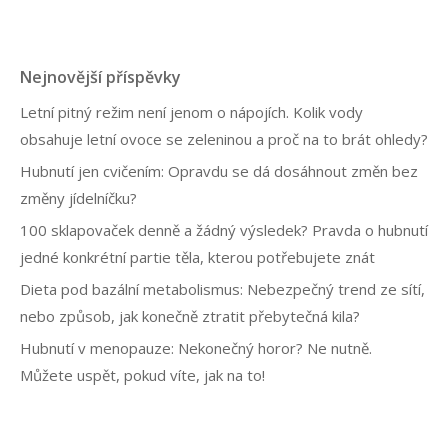
u
b
r
i
Nejnovější příspěvky
k
y
Letní pitný režim není jenom o nápojích. Kolik vody
obsahuje letní ovoce se zeleninou a proč na to brát ohledy?
Hubnutí jen cvičením: Opravdu se dá dosáhnout změn bez
změny jídelníčku?
100 sklapovaček denně a žádný výsledek? Pravda o hubnutí
jedné konkrétní partie těla, kterou potřebujete znát
Dieta pod bazální metabolismus: Nebezpečný trend ze sítí,
nebo způsob, jak konečně ztratit přebytečná kila?
Hubnutí v menopauze: Nekonečný horor? Ne nutně.
Můžete uspět, pokud víte, jak na to!