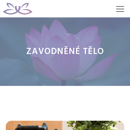
Přeskočit
M
na
obsah
ZAVODNĚNÉ TĚLO