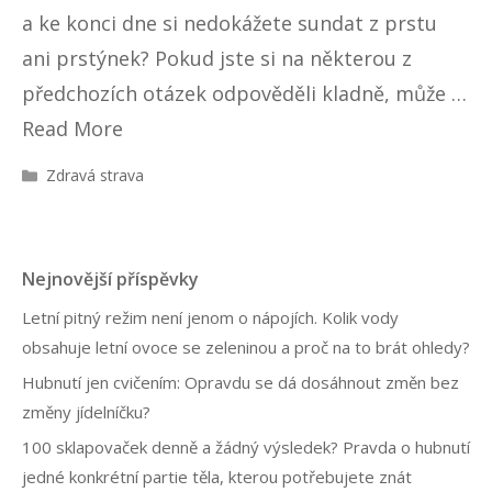
a ke konci dne si nedokážete sundat z prstu
ani prstýnek? Pokud jste si na některou z
předchozích otázek odpověděli kladně, může …
Read More
R
Zdravá strava
u
b
r
i
Nejnovější příspěvky
k
y
Letní pitný režim není jenom o nápojích. Kolik vody
obsahuje letní ovoce se zeleninou a proč na to brát ohledy?
Hubnutí jen cvičením: Opravdu se dá dosáhnout změn bez
změny jídelníčku?
100 sklapovaček denně a žádný výsledek? Pravda o hubnutí
jedné konkrétní partie těla, kterou potřebujete znát