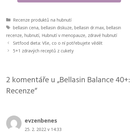
R
Recenze produktů na hubnutí
u
Š
bellasin cena
,
bellasin diskuze
,
bellasin dr.max
,
bellasin
b
t
recenze
,
hubnutí
,
Hubnutí v menopauze
,
zdravé hubnutí
r
í
N
Sirtfood dieta: Vše, co o ní potřebujete vědět
i
t
a
5+1 zdravých receptů z cukety
k
k
v
y
y
i
g
a
2 komentáře u „Bellasin Balance 40+:
c
e
Recenze“
p
ř
í
s
evzenbenes
p
ě
25. 2. 2022 v 14:33
v