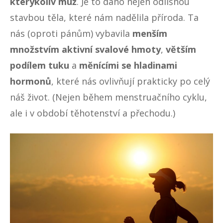
kterýkoliv muž
. Je to dáno nejen odlišnou
stavbou těla, které nám nadělila příroda. Ta
nás (oproti pánům) vybavila
menším
množstvím aktivní svalové hmoty
,
větším
podílem tuku
a
měnícími se hladinami
hormonů
, které nás ovlivňují prakticky po celý
náš život. (Nejen během menstruačního cyklu,
ale i v období těhotenství a přechodu.)