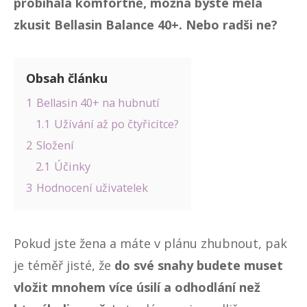
probíhala komfortně, možná byste měla
zkusit Bellasin Balance 40+. Nebo radši ne?
Obsah článku
1
Bellasin 40+ na hubnutí
1.1
Užívání až po čtyřicítce?
2
Složení
2.1
Účinky
3
Hodnocení uživatelek
Pokud jste žena a máte v plánu zhubnout, pak
je téměř jisté, že
do své snahy budete muset
vložit mnohem více úsilí a odhodlání než