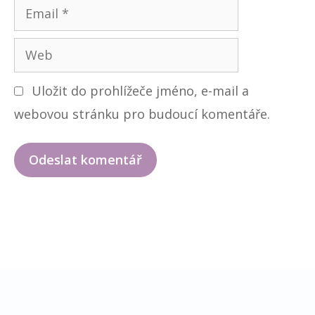
E
é
m
n
W
a
o
e
i
Uložit do prohlížeče jméno, e-mail a
b
l
webovou stránku pro budoucí komentáře.