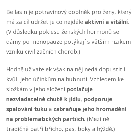
Bellasin je potravinový doplněk pro ženy, který
má za cíl udržet je co nejdéle
aktivní a vitální
.
(V důsledku poklesu ženských hormonů se
dámy po menopauze potýkají s větším rizikem
vzniku civilizačních chorob.)
Hodně uživatelek však na něj nedá dopustit i
kvůli jeho účinkům na hubnutí. Vzhledem ke
složkám v jeho složení
potlačuje
nezvladatelné chutě k jídlu
,
podporuje
spalování tuku
a
zabraňuje jeho hromadění
na problematických partiích
. (Mezi ně
tradičně patří břicho, pas, boky a hýždě.)