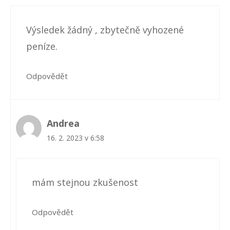
k
ů
Výsledek žádný , zbytečně vyhozené
peníze.
Odpovědět
Andrea
16. 2. 2023 v 6:58
mám stejnou zkušenost
Odpovědět