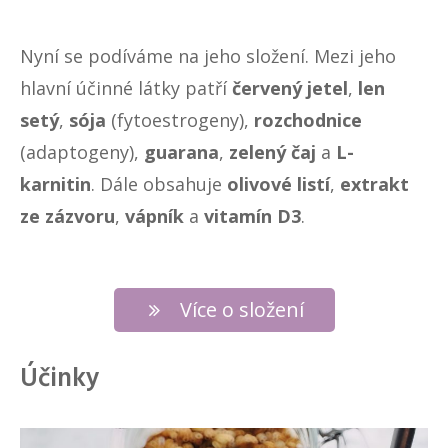
Nyní se podíváme na jeho složení. Mezi jeho
hlavní účinné látky patří
červený jetel
,
len
setý
,
sója
(fytoestrogeny),
rozchodnice
(adaptogeny),
guarana
,
zelený čaj
a
L-
karnitin
. Dále obsahuje
olivové listí
,
extrakt
ze zázvoru
,
vápník
a
vitamín D3
.
Více o složení
Účinky