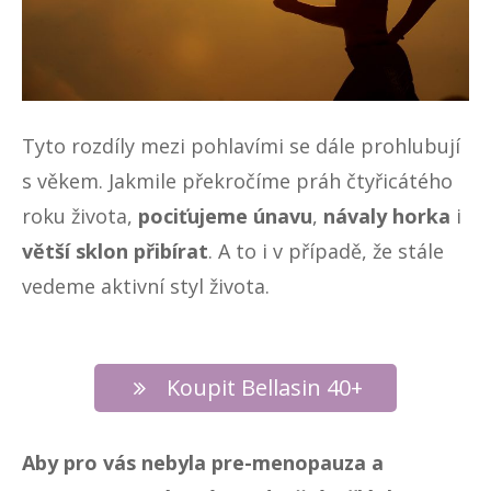
Tyto rozdíly mezi pohlavími se dále prohlubují
s věkem. Jakmile překročíme práh čtyřicátého
roku života,
pociťujeme únavu
,
návaly horka
i
větší sklon přibírat
. A to i v případě, že stále
vedeme aktivní styl života.
Koupit Bellasin 40+
Aby pro vás nebyla pre-menopauza a