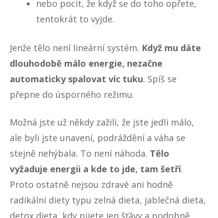
nebo pocit, že když se do toho opřete,
tentokrát to vyjde.
Jenže tělo není lineární systém.
Když mu dáte
dlouhodobě málo energie, nezačne
automaticky spalovat víc tuku
. Spíš se
přepne do úsporného režimu.
Možná jste už někdy zažili, že jste jedli málo,
ale byli jste unavení, podráždění a váha se
stejně nehýbala. To není náhoda.
Tělo
vyžaduje energii a kde to jde, tam šetří
.
Proto ostatně nejsou zdravé ani hodně
radikální diety typu zelná dieta,
jablečná dieta
,
detox dieta, kdy pijete jen šťávy a podobně
.