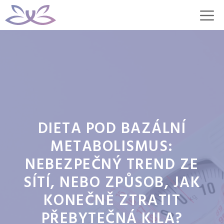
Přeskočit
M
na
obsah
DIETA POD BAZÁLNÍ
METABOLISMUS:
NEBEZPEČNÝ TREND ZE
SÍTÍ, NEBO ZPŮSOB, JAK
KONEČNĚ ZTRATIT
PŘEBYTEČNÁ KILA?