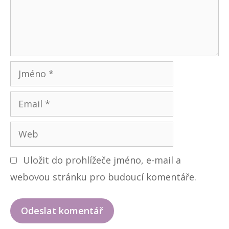
n
t
á
ř
J
m
E
é
m
n
W
a
o
e
i
Uložit do prohlížeče jméno, e-mail a
b
l
webovou stránku pro budoucí komentáře.