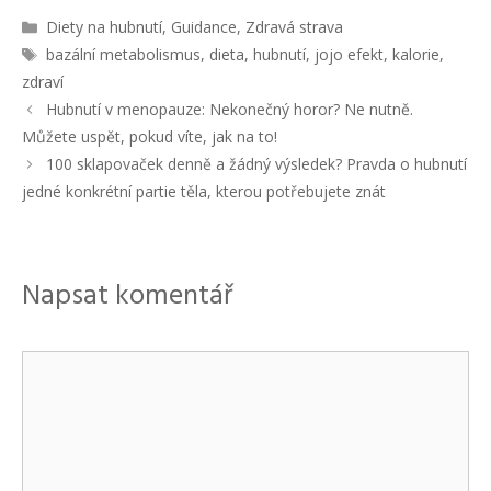
R
Diety na hubnutí
,
Guidance
,
Zdravá strava
u
Š
bazální metabolismus
,
dieta
,
hubnutí
,
jojo efekt
,
kalorie
,
b
t
zdraví
r
í
N
Hubnutí v menopauze: Nekonečný horor? Ne nutně.
i
t
a
Můžete uspět, pokud víte, jak na to!
k
k
v
y
100 sklapovaček denně a žádný výsledek? Pravda o hubnutí
y
i
jedné konkrétní partie těla, kterou potřebujete znát
g
a
c
e
Napsat komentář
p
ř
í
s
K
p
o
ě
v
m
k
e
ů