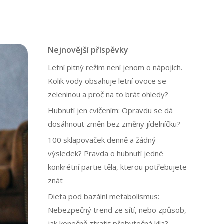
Nejnovější příspěvky
Letní pitný režim není jenom o nápojích.
Kolik vody obsahuje letní ovoce se
zeleninou a proč na to brát ohledy?
Hubnutí jen cvičením: Opravdu se dá
dosáhnout změn bez změny jídelníčku?
100 sklapovaček denně a žádný
výsledek? Pravda o hubnutí jedné
konkrétní partie těla, kterou potřebujete
znát
Dieta pod bazální metabolismus:
Nebezpečný trend ze sítí, nebo způsob,
jak konečně ztratit přebytečná kila?