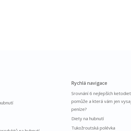
Rychlá navigace
Srovnání 6 nejlepších ketodiet
pomůže a která vám jen vysa
hubnutí
peníze?
Diety na hubnutí
Tukožroutská polévka
produktů na hubnutí