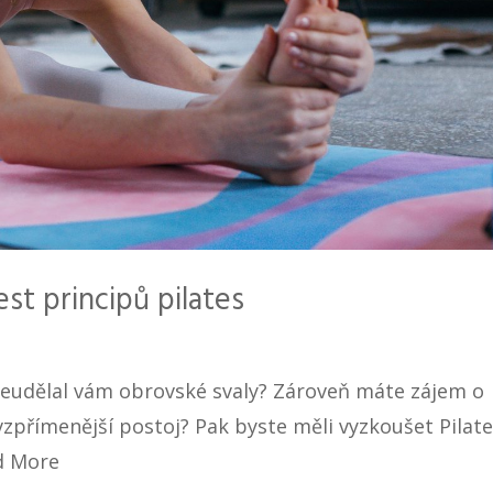
est principů pilates
e neudělal vám obrovské svaly? Zároveň máte zájem o
 vzpřímenější postoj? Pak byste měli vyzkoušet Pilate
d More