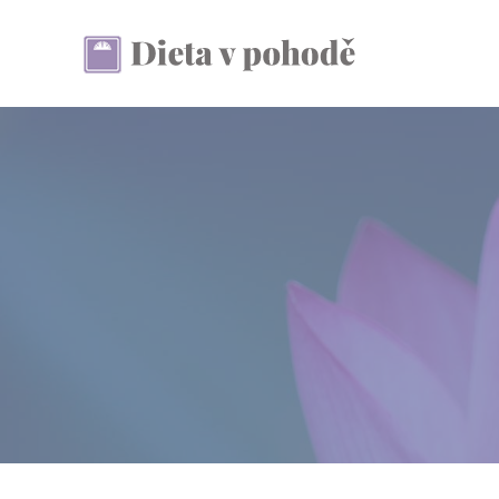
Přeskočit
na
obsah