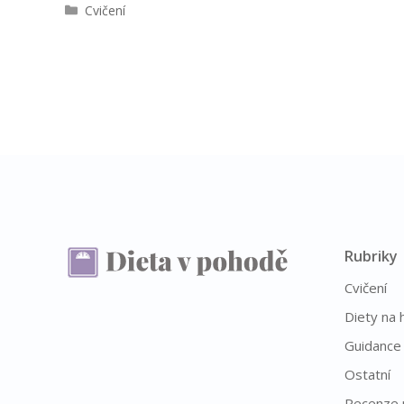
R
Cvičení
u
b
r
i
k
y
Rubriky
Cvičení
Diety na 
Guidance
Ostatní
Recenze 