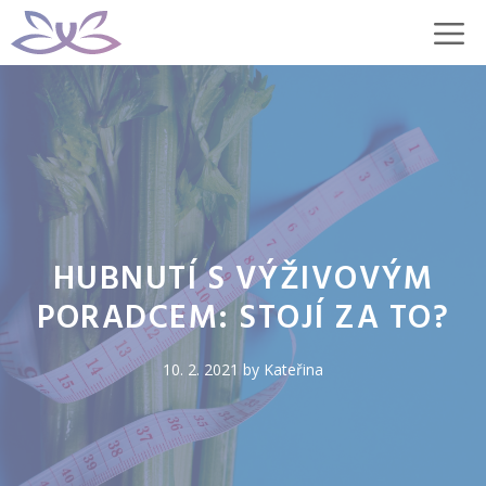
Přeskočit
M
na
obsah
HUBNUTÍ S VÝŽIVOVÝM
PORADCEM: STOJÍ ZA TO?
10. 2. 2021
by
Kateřina