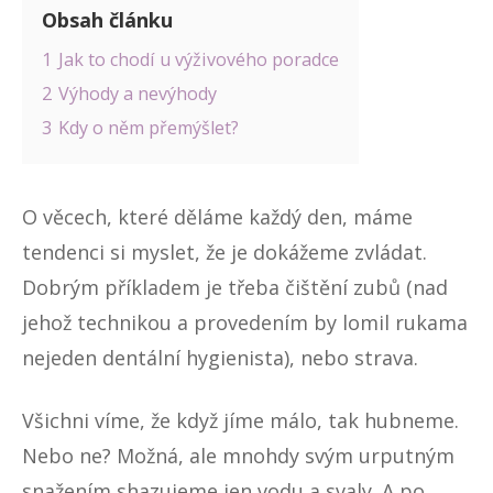
Obsah článku
1
Jak to chodí u výživového poradce
2
Výhody a nevýhody
3
Kdy o něm přemýšlet?
O věcech, které děláme každý den, máme
tendenci si myslet, že je dokážeme zvládat.
Dobrým příkladem je třeba čištění zubů (nad
jehož technikou a provedením by lomil rukama
nejeden dentální hygienista), nebo strava.
Všichni víme, že když jíme málo, tak hubneme.
Nebo ne? Možná, ale mnohdy svým urputným
snažením shazujeme jen vodu a svaly. A po