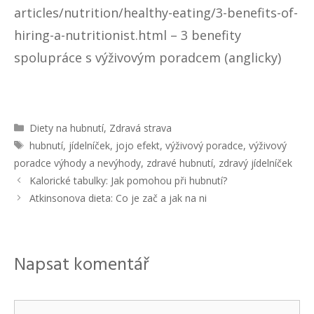
articles/nutrition/healthy-eating/3-benefits-of-
hiring-a-nutritionist.html
– 3 benefity
spolupráce s výživovým poradcem (anglicky)
R
Diety na hubnutí
,
Zdravá strava
u
Š
hubnutí
,
jídelníček
,
jojo efekt
,
výživový poradce
,
výživový
b
t
poradce výhody a nevýhody
,
zdravé hubnutí
,
zdravý jídelníček
r
í
N
Kalorické tabulky: Jak pomohou při hubnutí?
i
t
a
Atkinsonova dieta: Co je zač a jak na ni
k
k
v
y
y
i
g
a
Napsat komentář
c
e
p
K
ř