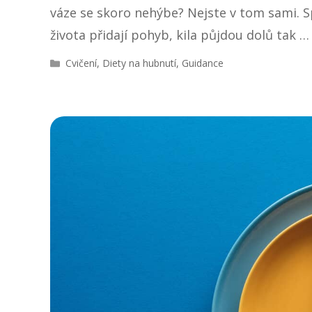
váze se skoro nehýbe? Nejste v tom sami. Sp
života přidají pohyb, kila půjdou dolů tak 
R
Cvičení
,
Diety na hubnutí
,
Guidance
u
b
r
i
k
y