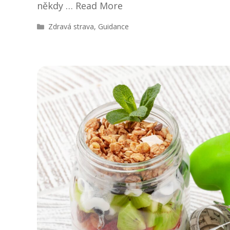
někdy …
Read More
R
Zdravá strava
,
Guidance
u
b
r
i
k
y