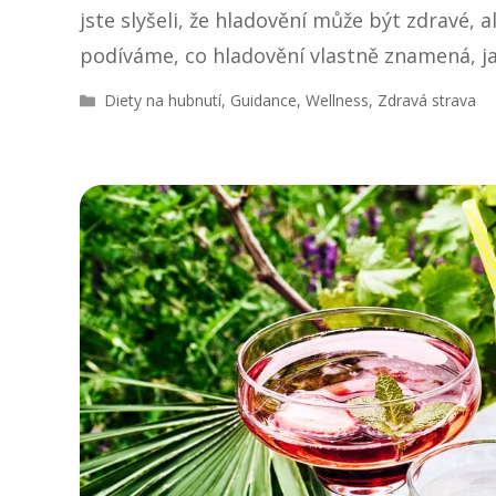
jste slyšeli, že hladovění může být zdravé,
podíváme, co hladovění vlastně znamená, 
R
Diety na hubnutí
,
Guidance
,
Wellness
,
Zdravá strava
u
b
r
i
k
y