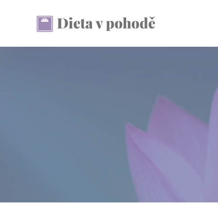
Přeskočit
na
obsah