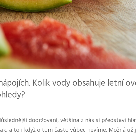
nápojích. Kolik vody obsahuje letní o
ohledy?
důslednější dodržování, většina z nás si představí hl
nak, a to i když o tom často vůbec nevíme. Možná už j