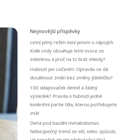
Nejnovější příspěvky
Letní pitný režim není jenom o nápojích.
Kolik vody obsahuje letní ovoce se
zeleninou a proč na to brát ohledy?
Hubnutí jen cvičením: Opravdu se dá
dosáhnout změn bez změny jídelníčku?
100 sklapovaček denně a žádný
výsledek? Pravda o hubnutí jedné
konkrétní partie těla, kterou potřebujete
znát
Dieta pod bazální metabolismus:
Nebezpečný trend ze sítí, nebo způsob,
jak konečně ztratit přebytečná kila?