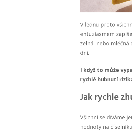
V lednu proto všichn
entuziasmem zapíše 
zelná, nebo
mléčná 
dní.
I když to může vyp
rychlé hubnutí rizi
Jak rychle z
Všichni se díváme je
hodnoty na číselní