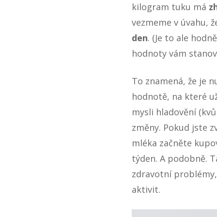
kilogram tuku má
zh
vezmeme v úvahu, že
den
. (Je to ale hodn
hodnoty vám stanoví
To znamená, že je n
hodnotě, na které už
mysli hladovění (kv
změny. Pokud jste zv
mléka začněte kupov
týden. A podobně. 
zdravotní problémy,
aktivit.