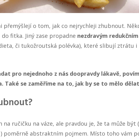
i přemýšlejí o tom, jak co nejrychleji zhubnout. Ně
do fitka. Jiný zase propadne
nezdravým redukčním
dieta
, či tukožroutská polévka), které slibují ztrátu i
adat pro nejednoho z nás doopravdy lákavě, poví
ka. Také se zaměříme na to, jak by se to mělo děla
hubnout?
n na ručičku na váze, ale pravdou je, že ta může být 
ku) poměrně abstraktním pojmem. Místo toho vám po