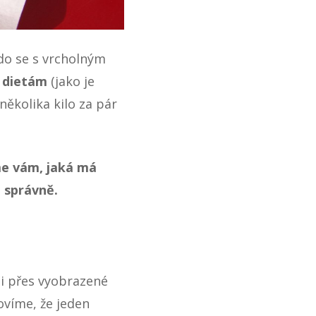
kdo se s vrcholným
 dietám
(jako je
 několika kilo za pár
me vám, jaká má
t správně.
(i přes vyobrazené
víme, že jeden