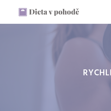
Přeskočit
na
obsah
RYCHL