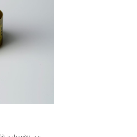
ři hubeněji, ale