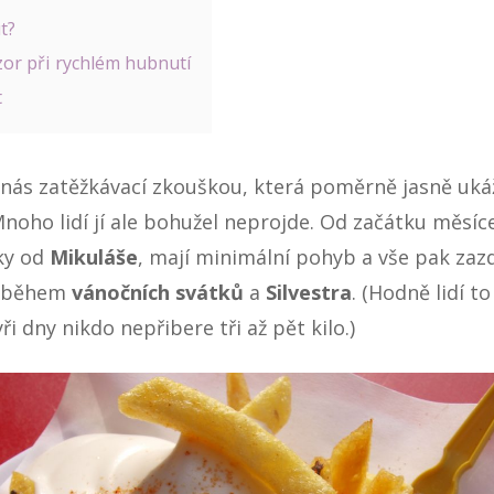
t?
zor při rychlém hubnutí
t
o nás zatěžkávací zkouškou, která poměrně jasně uká
oho lidí jí ale bohužel neprojde. Od začátku měsíce
ky od
Mikuláše
, mají minimální pohyb a vše pak zaz
y během
vánočních svátků
a
Silvestra
. (Hodně lidí to
ři dny nikdo nepřibere tři až pět kilo.)