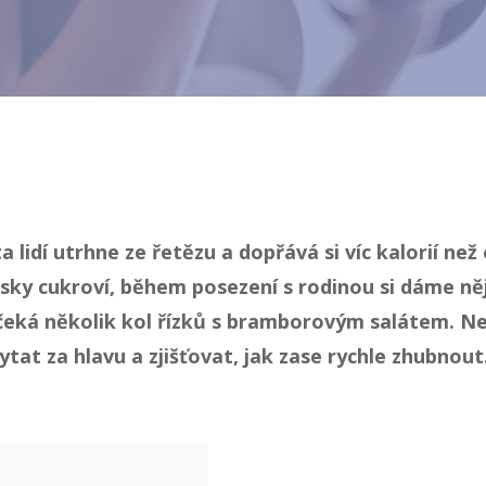
a lidí utrhne ze řetězu a dopřává si víc kalorií ne
usky cukroví, během posezení s rodinou si dáme ně
eká několik kol řízků s bramborovým salátem. Nen
tat za hlavu a zjišťovat, jak zase rychle zhubnout.