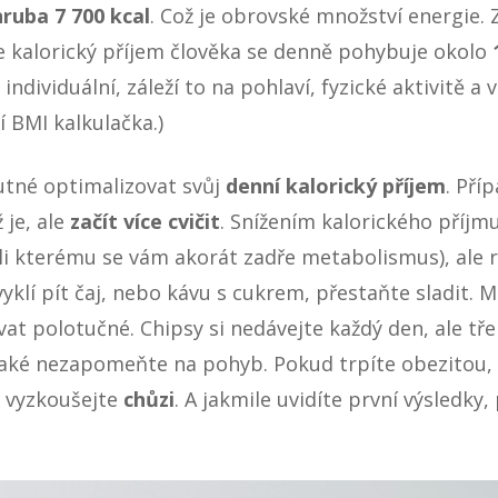
ruba 7 700 kcal
. Což je obrovské množství energie. Z
 kalorický příjem člověka se denně pohybuje okolo
ě individuální, záleží to na pohlaví, fyzické aktivitě a
 BMI kalkulačka.)
utné optimalizovat svůj
denní kalorický příjem
. Pří
 je, ale
začít více cvičit
. Snížením kalorického příj
ůli kterému se vám akorát zadře metabolismus), al
yklí pít čaj, nebo kávu s cukrem, přestaňte sladit. 
at polotučné. Chipsy si nedávejte každý den, ale tř
Také nezapomeňte na pohyb. Pokud trpíte obezitou
 vyzkoušejte
chůzi
. A jakmile uvidíte první výsledky,