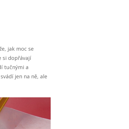
že, jak moc se
 si dopřávají
dí tučnými a
 svádí jen na ně, ale