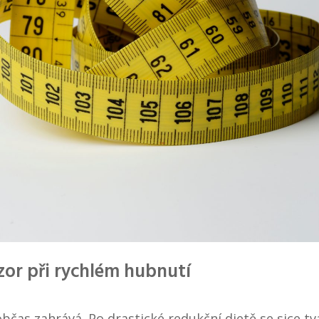
zor při rychlém hubnutí
občas zahrává. Po drastické redukční dietě se sice tvá