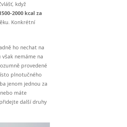
vlášť, když
1500-2000 kcal za
 věku. Konkrétní
padně ho nechat na
mu však nemáme na
e rozumně provedené
Místo plnotučného
eba jenom jednou za
, nebo máte
 přidejte další druhy