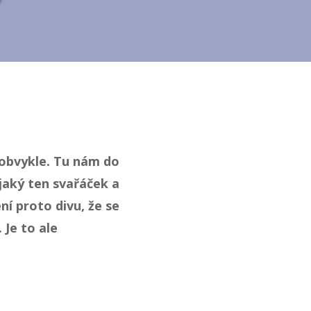
ž obvykle. Tu nám do
jaký ten svařáček a
í proto divu, že se
 Je to ale