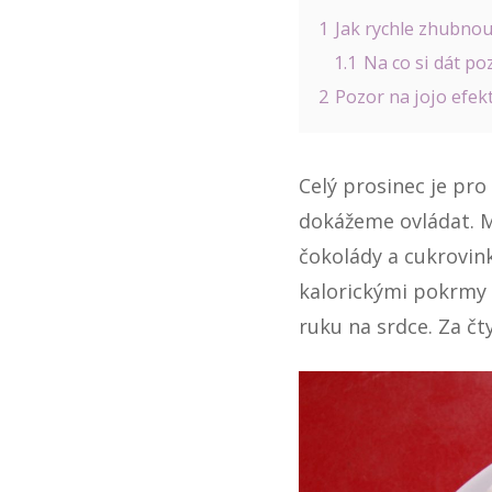
1
Jak rychle zhubnou
1.1
Na co si dát po
2
Pozor na jojo efek
Celý prosinec je pr
dokážeme ovládat. Mn
čokolády a cukrovin
kalorickými pokrm
ruku na srdce. Za čty