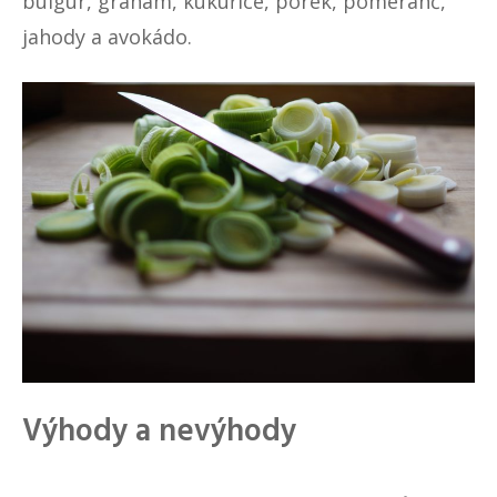
bulgur, graham, kukuřice, pórek, pomeranč,
jahody a avokádo.
Výhody a nevýhody