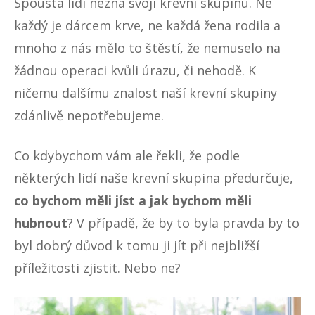
Spousta lidí nezná svoji krevní skupinu. Ne
každý je dárcem krve, ne každá žena rodila a
mnoho z nás mělo to štěstí, že nemuselo na
žádnou operaci kvůli úrazu, či nehodě. K
ničemu dalšímu znalost naší krevní skupiny
zdánlivě nepotřebujeme.
Co kdybychom vám ale řekli, že podle
některých lidí naše krevní skupina předurčuje,
co bychom měli jíst a jak bychom měli
hubnout
? V případě, že by to byla pravda by to
byl dobrý důvod k tomu ji jít při nejbližší
příležitosti zjistit. Nebo ne?