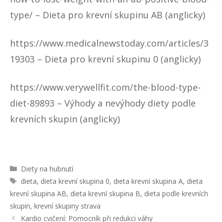
type/
– Dieta pro krevní skupinu AB (anglicky)
https://www.medicalnewstoday.com/articles/3
19303
– Dieta pro krevní skupinu 0 (anglicky)
https://www.verywellfit.com/the-blood-type-
diet-89893
– Výhody a nevýhody diety podle
krevních skupin (anglicky)
R
Diety na hubnutí
u
Š
dieta
,
dieta krevní skupina 0
,
dieta krevní skupina A
,
dieta
b
t
krevní skupina AB
,
dieta krevní skupina B
,
dieta podle krevních
r
í
skupin
,
krevní skupiny strava
i
t
N
Kardio cvičení: Pomocník při redukci váhy
k
k