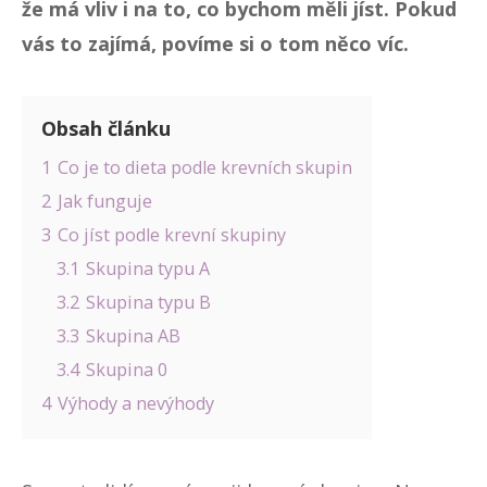
že má vliv i na to, co bychom měli jíst. Pokud
vás to zajímá, povíme si o tom něco víc.
Obsah článku
1
Co je to dieta podle krevních skupin
2
Jak funguje
3
Co jíst podle krevní skupiny
3.1
Skupina typu A
3.2
Skupina typu B
3.3
Skupina AB
3.4
Skupina 0
4
Výhody a nevýhody