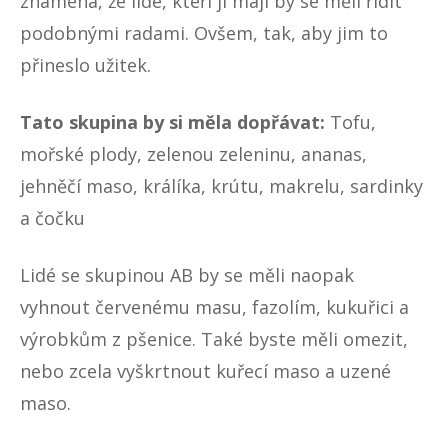
znamená, že lidé, kteří ji mají by se měli řídit
podobnými radami. Ovšem, tak, aby jim to
přineslo užitek.
Tato skupina by si měla dopřávat:
Tofu,
mořské plody, zelenou zeleninu, ananas,
jehněčí maso, králíka, krútu, makrelu, sardinky
a čočku
Lidé se skupinou AB by se měli naopak
vyhnout červenému masu, fazolím, kukuřici a
výrobkům z pšenice. Také byste měli omezit,
nebo zcela vyškrtnout kuřecí maso a uzené
maso.