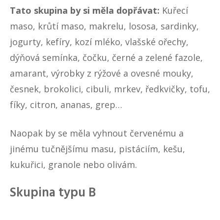
Tato skupina by si měla dopřávat:
Kuřecí
maso, krůtí maso, makrelu, lososa, sardinky,
jogurty, kefíry, kozí mléko, vlašské ořechy,
dýňová semínka, čočku, černé a zelené fazole,
amarant, výrobky z rýžové a ovesné mouky,
česnek, brokolici, cibuli, mrkev, ředkvičky, tofu,
fíky, citron, ananas, grep…
Naopak by se měla vyhnout červenému a
jinému tučnějšímu masu, pistáciím, kešu,
kukuřici, granole nebo olivám.
Skupina typu B