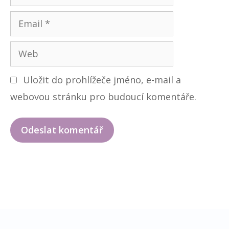
m
E
é
m
n
W
a
o
e
i
Uložit do prohlížeče jméno, e-mail a
b
l
webovou stránku pro budoucí komentáře.