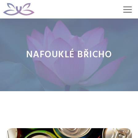
Přeskočit
M
na
obsah
NAFOUKLÉ BŘICHO