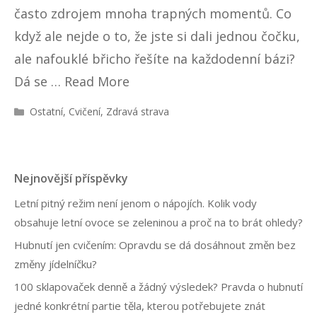
často zdrojem mnoha trapných momentů. Co
když ale nejde o to, že jste si dali jednou čočku,
ale nafouklé břicho řešíte na každodenní bázi?
Dá se …
Read More
R
Ostatní
,
Cvičení
,
Zdravá strava
u
b
r
i
Nejnovější příspěvky
k
y
Letní pitný režim není jenom o nápojích. Kolik vody
obsahuje letní ovoce se zeleninou a proč na to brát ohledy?
Hubnutí jen cvičením: Opravdu se dá dosáhnout změn bez
změny jídelníčku?
100 sklapovaček denně a žádný výsledek? Pravda o hubnutí
jedné konkrétní partie těla, kterou potřebujete znát