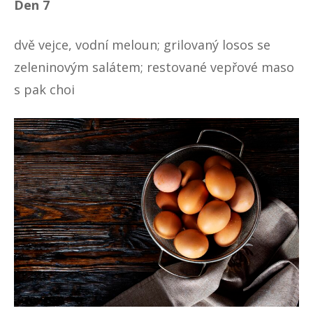
Den 7
dvě vejce, vodní meloun; grilovaný losos se
zeleninovým salátem; restované vepřové maso
s pak choi