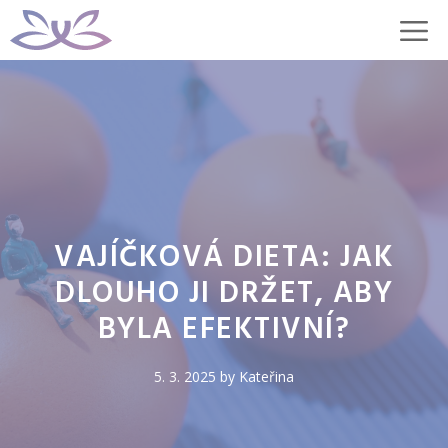
Přeskočit
M
na
obsah
VAJÍČKOVÁ DIETA: JAK
DLOUHO JI DRŽET, ABY
BYLA EFEKTIVNÍ?
5. 3. 2025
by
Kateřina