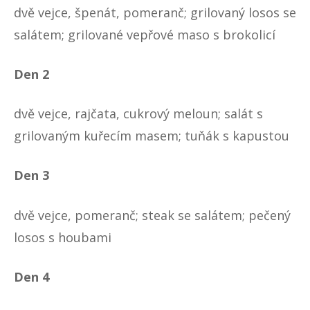
dvě vejce, špenát, pomeranč; grilovaný losos se
salátem; grilované vepřové maso s brokolicí
Den 2
dvě vejce, rajčata, cukrový meloun; salát s
grilovaným kuřecím masem; tuňák s kapustou
Den 3
dvě vejce, pomeranč; steak se salátem; pečený
losos s houbami
Den 4