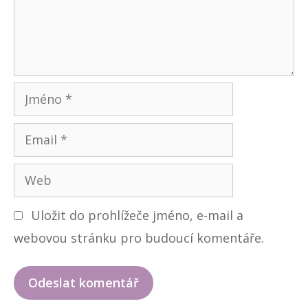
ů
n
t
á
ř
J
m
E
é
m
n
W
a
o
e
i
Uložit do prohlížeče jméno, e-mail a
b
l
webovou stránku pro budoucí komentáře.