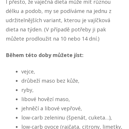
I přesto, že vaječná dieta může mít různou
délku a podob, my se podíváme na jednu z
udržitelnějších variant, kterou je vajíčková
dieta na týden. (V případě potřeby ji pak
můžete prodloužit na 10 nebo 14 dní.)
Během této doby můžete jíst:
vejce,
drůbeží maso bez kůže,
ryby,
libové hovězí maso,
jehněčí a libové vepřové,
low-carb
zeleninu (špenát, cuketa…),
low-carb ovoce (rajčata, citrony, limetky,