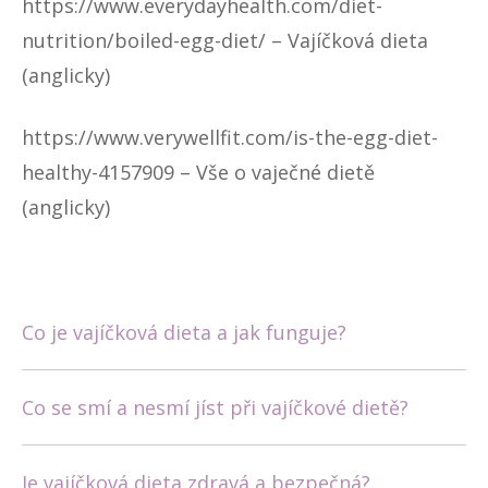
https://www.everydayhealth.com/diet-
nutrition/boiled-egg-diet/
– Vajíčková dieta
(anglicky)
https://www.verywellfit.com/is-the-egg-diet-
healthy-4157909
– Vše o vaječné dietě
(anglicky)
Co je vajíčková dieta a jak funguje?
Vajíčková dieta je krátkodobý způsob
hubnutí, jehož základem je konzumace
Co se smí a nesmí jíst při vajíčkové dietě?
vařených vajec. Díky vyššímu příjmu bílkovin
Povolené potraviny zahrnují vejce, libové
a nižšímu příjmu kalorií může vést k
maso, ryby, některé druhy zeleniny a ovoce
Je vajíčková dieta zdravá a bezpečná?