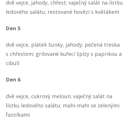
dvě vejce, jahody, chřest; vaječný salát na lístku
ledového salátu; restované hovězí s květákem
Den 5
dvě vejce, plátek šunky, jahody; pečená treska
s chřestem; grilované kuřecí špízy s paprikou a
cibulí
Den 6
dvě vejce, cukrový meloun; vaječný salát na
lístku ledového salátu; mahi-mahi se zelenými
fazolkami