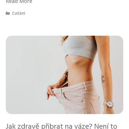
Read More
R
Cvičení
u
b
r
i
k
y
Jak zdravě přibrat na váze? Není to