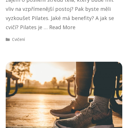
vliv na vzpřímenější postoj? Pak byste měli
vyzkoušet Pilates. Jaké má benefity? A jak se
cvičí? Pilates je …
Read More
R
Cvičení
u
b
r
i
k
y