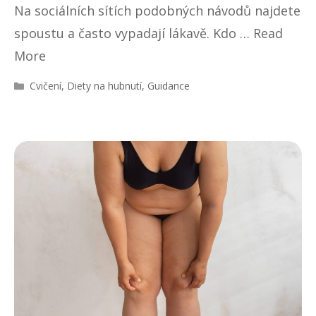
Na sociálních sítích podobných návodů najdete
spoustu a často vypadají lákavě. Kdo …
Read
More
R
Cvičení
,
Diety na hubnutí
,
Guidance
u
b
r
i
k
y