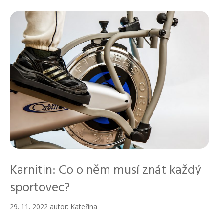
r
i
k
y
Karnitin: Co o něm musí znát každý
sportovec?
29. 11. 2022
autor:
Kateřina