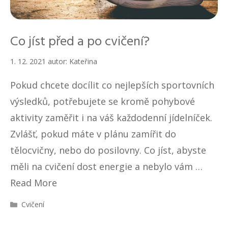
Co jíst před a po cvičení?
1. 12. 2021
autor:
Kateřina
Pokud chcete docílit co nejlepších sportovních
výsledků, potřebujete se kromě pohybové
aktivity zaměřit i na váš každodenní jídelníček.
Zvlášť, pokud máte v plánu zamířit do
tělocvičny, nebo do posilovny. Co jíst, abyste
měli na cvičení dost energie a nebylo vám …
Read More
R
Cvičení
u
b