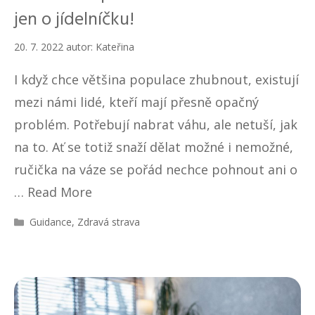
jen o jídelníčku!
20. 7. 2022
autor:
Kateřina
I když chce většina populace zhubnout, existují
mezi námi lidé, kteří mají přesně opačný
problém. Potřebují nabrat váhu, ale netuší, jak
na to. Ať se totiž snaží dělat možné i nemožné,
ručička na váze se pořád nechce pohnout ani o
…
Read More
R
Guidance
,
Zdravá strava
u
b
r
i
k
y