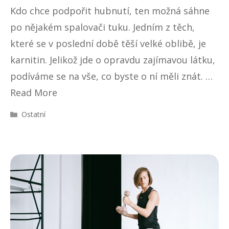
Kdo chce podpořit hubnutí, ten možná sáhne
po nějakém spalovači tuku. Jedním z těch,
které se v poslední době těší velké oblibě, je
karnitin. Jelikož jde o opravdu zajímavou látku,
podíváme se na vše, co byste o ní měli znát. …
Read More
R
Ostatní
u
b
r
i
k
y