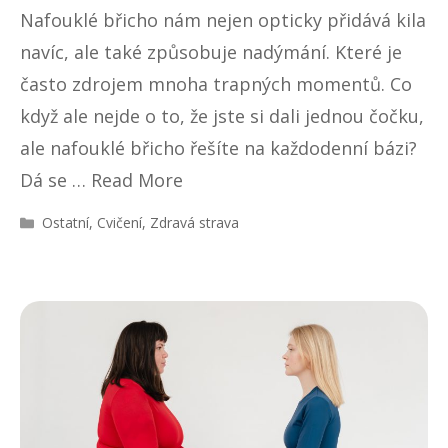
Nafouklé břicho nám nejen opticky přidává kila
navíc, ale také způsobuje nadýmání. Které je
často zdrojem mnoha trapných momentů. Co
když ale nejde o to, že jste si dali jednou čočku,
ale nafouklé břicho řešíte na každodenní bázi?
Dá se …
Read More
R
Ostatní
,
Cvičení
,
Zdravá strava
u
b
r
i
k
y