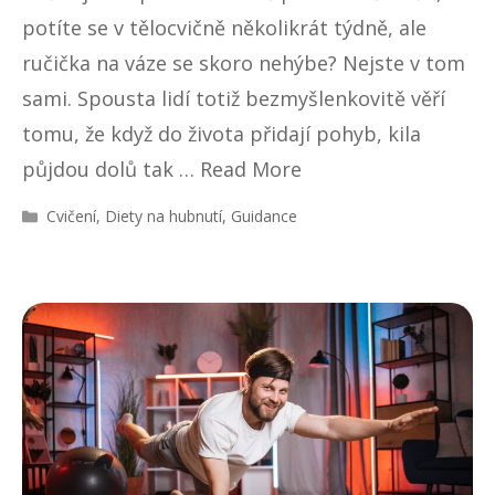
potíte se v tělocvičně několikrát týdně, ale
ručička na váze se skoro nehýbe? Nejste v tom
sami. Spousta lidí totiž bezmyšlenkovitě věří
tomu, že když do života přidají pohyb, kila
půjdou dolů tak …
Read More
R
Cvičení
,
Diety na hubnutí
,
Guidance
u
b
r
i
k
y