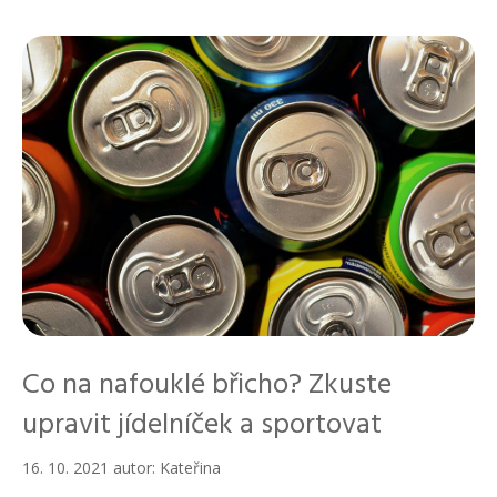
r
i
k
y
Co na nafouklé břicho? Zkuste
upravit jídelníček a sportovat
16. 10. 2021
autor:
Kateřina