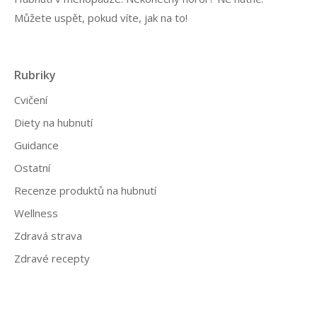
s
Můžete uspět, pokud víte, jak na to!
p
ě
v
Rubriky
k
Cvičení
ů
Diety na hubnutí
Guidance
Ostatní
Recenze produktů na hubnutí
Wellness
Zdravá strava
Zdravé recepty