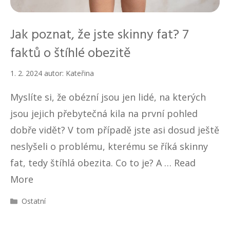
Jak poznat, že jste skinny fat? 7
faktů o štíhlé obezitě
1. 2. 2024
autor:
Kateřina
Myslíte si, že obézní jsou jen lidé, na kterých
jsou jejich přebytečná kila na první pohled
dobře vidět? V tom případě jste asi dosud ještě
neslyšeli o problému, kterému se říká skinny
fat, tedy štíhlá obezita. Co to je? A …
Read
More
R
Ostatní
u
b