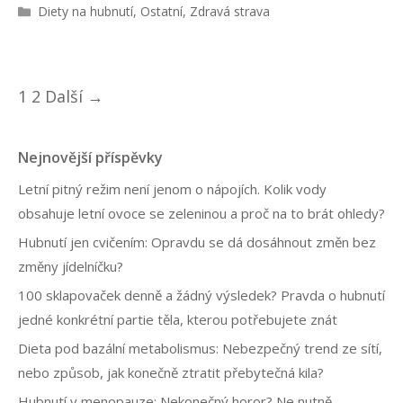
R
Diety na hubnutí
,
Ostatní
,
Zdravá strava
u
b
r
i
N
1
2
Další →
k
a
y
v
Nejnovější příspěvky
i
Letní pitný režim není jenom o nápojích. Kolik vody
g
obsahuje letní ovoce se zeleninou a proč na to brát ohledy?
a
Hubnutí jen cvičením: Opravdu se dá dosáhnout změn bez
změny jídelníčku?
c
100 sklapovaček denně a žádný výsledek? Pravda o hubnutí
e
jedné konkrétní partie těla, kterou potřebujete znát
p
Dieta pod bazální metabolismus: Nebezpečný trend ze sítí,
ř
nebo způsob, jak konečně ztratit přebytečná kila?
í
Hubnutí v menopauze: Nekonečný horor? Ne nutně.