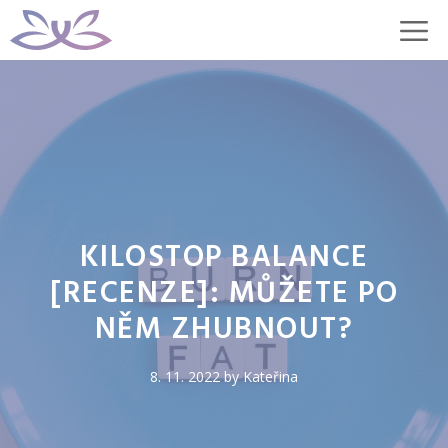
Přeskočit
M
na
obsah
KILOSTOP BALANCE
[RECENZE]: MŮŽETE PO
NĚM ZHUBNOUT?
8. 11. 2022
by
Kateřina