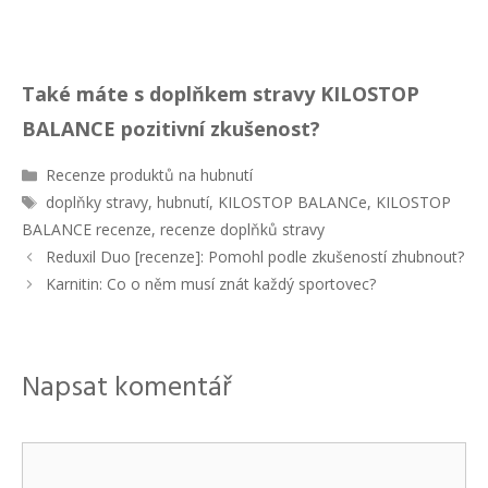
Také máte s doplňkem stravy KILOSTOP
BALANCE pozitivní zkušenost?
R
Recenze produktů na hubnutí
u
Š
doplňky stravy
,
hubnutí
,
KILOSTOP BALANCe
,
KILOSTOP
b
t
BALANCE recenze
,
recenze doplňků stravy
r
í
N
Reduxil Duo [recenze]: Pomohl podle zkušeností zhubnout?
i
t
a
Karnitin: Co o něm musí znát každý sportovec?
k
k
v
y
y
i
g
a
Napsat komentář
c
e
p
K
ř
í