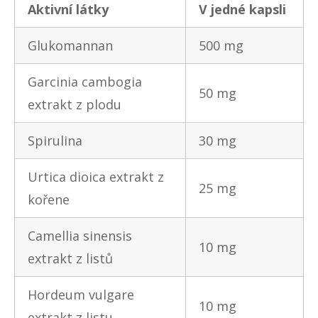
Aktivní látky
V jedné kapsli
Glukomannan
500 mg
Garcinia cambogia
50 mg
extrakt z plodu
Spirulina
30 mg
Urtica dioica extrakt z
25 mg
kořene
Camellia sinensis
10 mg
extrakt z listů
Hordeum vulgare
10 mg
extrakt z listu