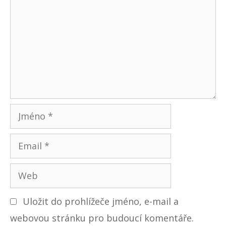
o
s
m
p
ě
e
v
n
k
ů
t
á
ř
J
m
E
é
m
n
W
a
o
e
i
Uložit do prohlížeče jméno, e-mail a
b
l
webovou stránku pro budoucí komentáře.