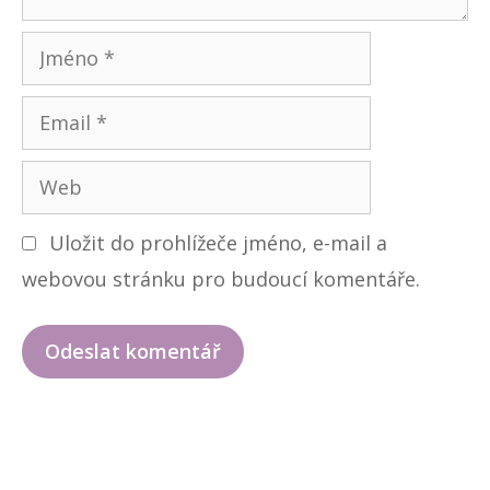
ř
J
m
E
é
m
n
W
a
o
e
i
Uložit do prohlížeče jméno, e-mail a
b
l
webovou stránku pro budoucí komentáře.