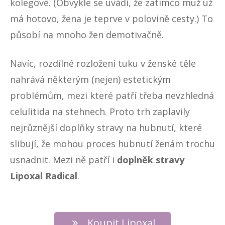
kolegové. (Obvykle se uvádí, že zatímco muž už
má hotovo, žena je teprve v polovině cesty.) To
působí na mnoho žen demotivačně.
Navíc, rozdílné rozložení tuku v ženské těle
nahrává některým (nejen) estetickým
problémům, mezi které patří třeba nevzhledná
celulitida
na stehnech. Proto trh zaplavily
nejrůznější doplňky stravy na hubnutí, které
slibují, že mohou proces hubnutí ženám trochu
usnadnit. Mezi ně patří i
doplněk stravy
Lipoxal Radical
.
Koupit Lipoxal