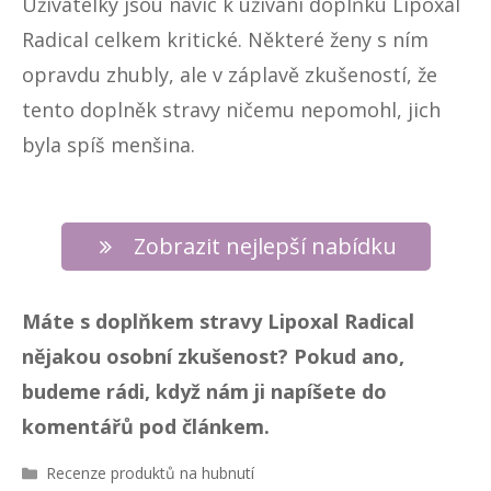
Uživatelky jsou navíc k užívání doplňku Lipoxal
Radical celkem kritické. Některé ženy s ním
opravdu zhubly, ale v záplavě zkušeností, že
tento doplněk stravy ničemu nepomohl, jich
byla spíš menšina.
Zobrazit nejlepší nabídku
Máte s doplňkem stravy Lipoxal Radical
nějakou osobní zkušenost? Pokud ano,
budeme rádi, když nám ji napíšete do
komentářů pod článkem.
R
Recenze produktů na hubnutí