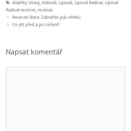
u
Š
doplňky stravy
,
hubnutí
,
Lipoxal
,
Lipoxal Radical
,
Lipoxal
b
t
Radical recenze
,
recenze
r
í
N
Reverzní dieta: Zabraňte jojo efektu
i
t
a
Co jíst před a po cvičení?
k
k
v
y
y
i
g
a
Napsat komentář
c
e
p
K
ř
í
o
s
m
p
ě
e
v
n
k
ů
t
á