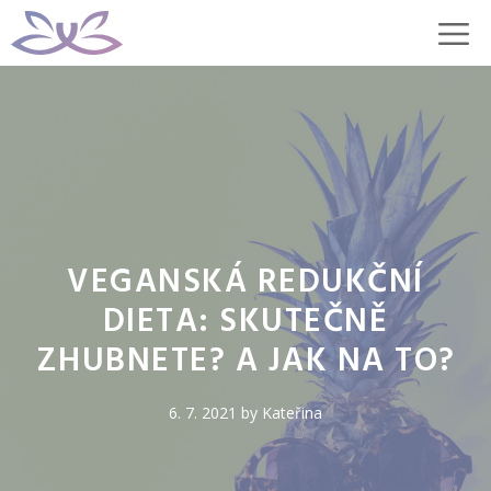
Přeskočit
M
na
obsah
VEGANSKÁ REDUKČNÍ
DIETA: SKUTEČNĚ
ZHUBNETE? A JAK NA TO?
6. 7. 2021
by
Kateřina