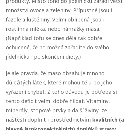
produkty. Místo toho do jídelníčku zařadí větší
množství ovoce a zeleniny. Přípustné jsou i
fazole a luštěniny. Velmi oblíbená jsou i
rostlinná mléka, nebo náhražky masa.
(Například tofu se dnes dělá tak dobře
ochucené, že ho možná zařadíte do svého
jídelníčku i po skončení diety.)
Je ale pravda, že maso obsahuje mnoho
důležitých látek, které mohou tělu po jeho
vyřazení chybět. Z toho důvodu je potřeba si
tento deficit velmi dobře hlídat. Vitamíny,
minerály, stopové prvky a další živiny lze
naštěstí doplnit i prostřednictvím
kvalitních (a
hlavně širokospektrálních) doplňků stravy
.