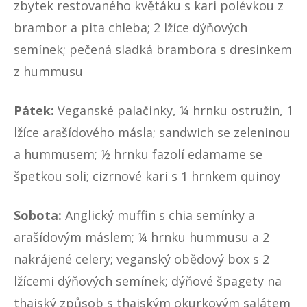
zbytek restovaného květáku s kari polévkou z
brambor a pita chleba; 2 lžíce dýňových
semínek; pečená sladká brambora s dresinkem
z hummusu
Pátek:
Veganské palačinky, ¼ hrnku ostružin, 1
lžíce arašídového másla; sandwich se zeleninou
a hummusem; ½ hrnku fazolí edamame se
špetkou soli; cizrnové kari s 1 hrnkem quinoy
Sobota:
Anglický muffin s chia semínky a
arašídovým máslem; ¼ hrnku hummusu a 2
nakrájené celery; veganský obědový box s 2
lžícemi dýňových semínek; dýňové špagety na
thajský způsob s thajským okurkovým salátem