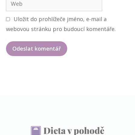
W
a
o
e
i
Uložit do prohlížeče jméno, e-mail a
b
l
webovou stránku pro budoucí komentáře.