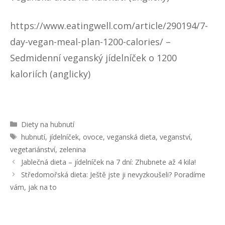
https://www.eatingwell.com/article/290194/7-
day-vegan-meal-plan-1200-calories/
–
Sedmidenní veganský jídelníček o 1200
kaloriích (anglicky)
R
Diety na hubnutí
u
Š
hubnutí
,
jídelníček
,
ovoce
,
veganská dieta
,
veganství
,
b
t
vegetariánství
,
zelenina
r
í
N
Jablečná dieta – jídelníček na 7 dní: Zhubnete až 4 kila!
i
t
a
Středomořská dieta: Ještě jste ji nevyzkoušeli? Poradíme
k
k
v
y
vám, jak na to
y
i
g
a
c