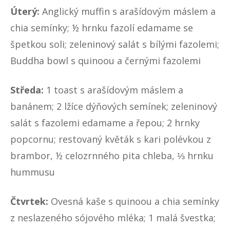
Úterý:
Anglický muffin s arašídovým máslem a
chia semínky; ½ hrnku fazolí edamame se
špetkou soli; zeleninový salát s bílými fazolemi;
Buddha bowl s quinoou a černými fazolemi
Středa:
1 toast s arašídovým máslem a
banánem; 2 lžíce dýňových semínek; zeleninový
salát s fazolemi edamame a řepou; 2 hrnky
popcornu; restovaný květák s kari polévkou z
brambor, ½ celozrnného pita chleba, ⅓ hrnku
hummusu
Čtvrtek:
Ovesná kaše s quinoou a chia semínky
z neslazeného sójového mléka; 1 malá švestka;