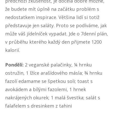
předchozí zkušenost, je docela dobře možné,
že budete mít úplně na začátku problém s
nedostatkem inspirace. Většina lidí si totiž
představuje jen saláty. Proto se podíváme, jak
může váš jídelníček vypadat. Jde o 7denní plán,
v průběhu kterého každý den přijmete 1200
kalorií.
Pondělí:
2 veganské palačinky, ¼ hrnku
ostružin, 1 lžíce arašídového másla; ¾ hrnku
fazolí edamame se špetkou soli; toast s
avokádem a bílými fazolemi, 1 hrnek
nakrájených okurek; 1 malá švestka; salát s
falafelem s dresinkem z tahini