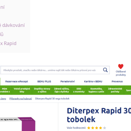
ní
é dávkování
lů
ex Rapid