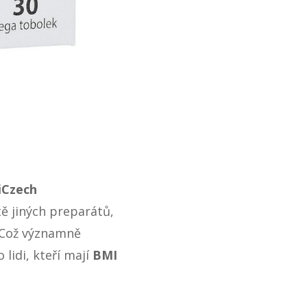
iCzech
tě jiných preparátů,
. Což významně
 lidi, kteří mají
BMI