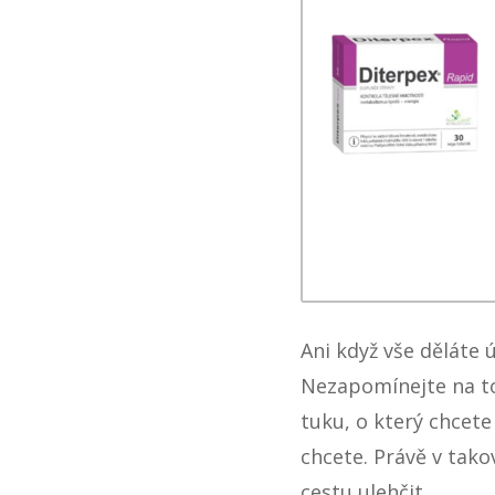
Ani když vše děláte
Nezapomínejte na to,
tuku, o který chcete 
chcete. Právě v tako
cestu ulehčit.