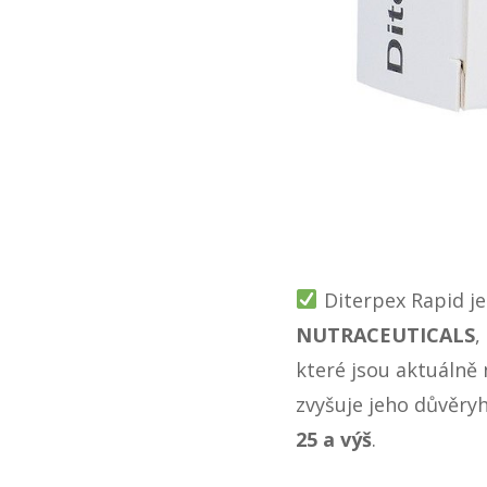
Diterpex Rapid
je
NUTRACEUTICALS
,
které jsou aktuálně
zvyšuje jeho důvěryh
25 a výš
.