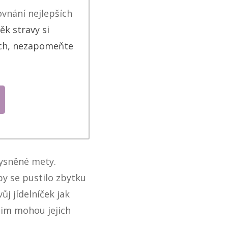
ovnání nejlepších
ěk stravy si
ních, nezapomeňte
vysněné mety.
aby se pustilo zbytku
ůj jídelníček jak
 jim mohou jejich