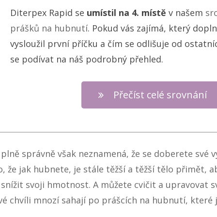
Diterpex Rapid se
umístil na 4. místě
v našem
sr
prášků na hubnutí
. Pokud vás zajímá, který dopln
vysloužil první příčku a čím se odlišuje od ostat
se podívat na náš podrobný přehled.
Přečíst celé srovnání
 úplně správně však neznamená, že se doberete své 
 že jak hubnete, je stále těžší a těžší tělo přimět, 
snížit svoji hmotnost. A můžete cvičit a upravovat sv
vé chvíli mnozí sahají po
prášcích na hubnutí
, které