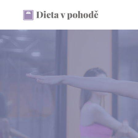
Přeskočit
na
obsah