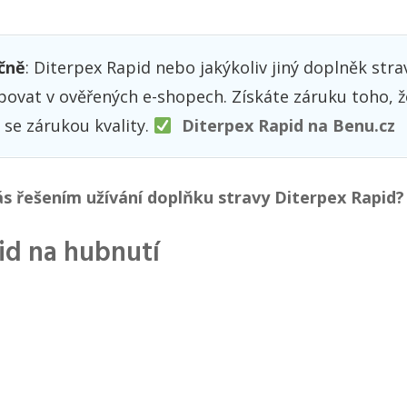
čně
: Diterpex Rapid nebo jakýkoliv jiný doplněk str
vat v ověřených e-shopech. Získáte záruku toho, ž
 se zárukou kvality.
Diterpex Rapid na Benu.cz
ás řešením užívání doplňku stravy Diterpex Rapid?
id na hubnutí