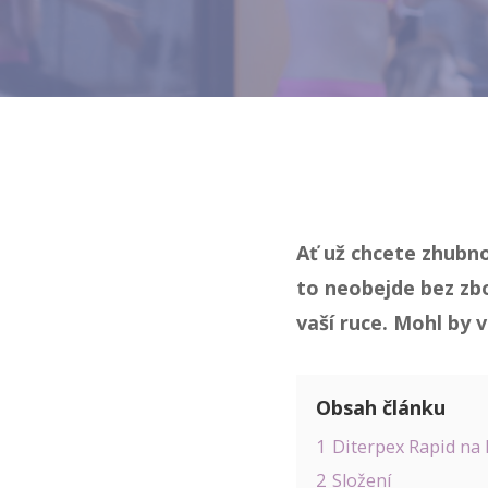
Ať už chcete zhubno
to neobejde bez zb
vaší ruce. Mohl by 
Obsah článku
1
Diterpex Rapid na
2
Složení