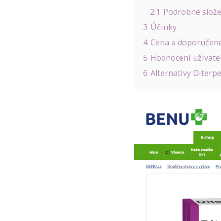
2.1
Podrobné slože
3
Účinky
4
Cena a doporučen
5
Hodnocení uživate
6
Alternativy Diterp