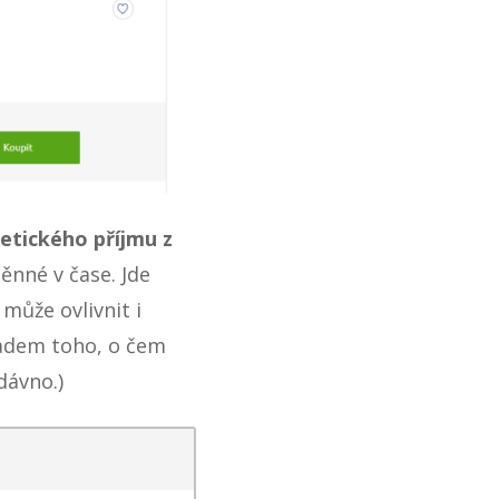
etického příjmu z
ěnné v čase. Jde
 může ovlivnit i
adem toho, o čem
dávno.)