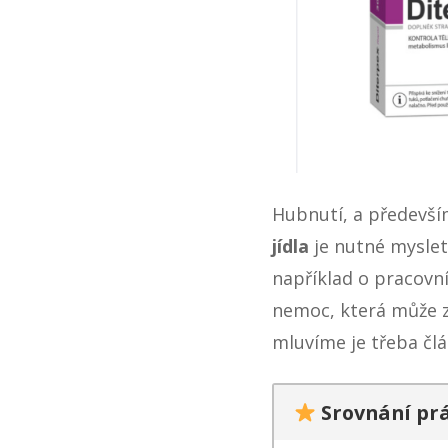
Hubnutí, a předevší
jídla
je nutné mysle
například o pracovní
nemoc, která může 
mluvíme je třeba čl
Srovnání pr