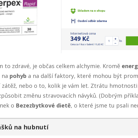
m to zdravé, je občas celkem alchymie. Kromě
energ
t na
pohyb
a na další faktory, které mohou být prom
 zátěž, nebo o to, kolik je vám let. Ztrátu hmotnosti
způsobit změnu stravovacích návyků. (Dobrým příkl
ánek o
Bezezbytkové dietě
, o které jsme tu psali ne
ášků na hubnutí