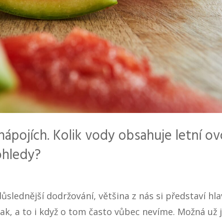
nápojích. Kolik vody obsahuje letní o
ohledy?
důslednější dodržování, většina z nás si představí hl
nak, a to i když o tom často vůbec nevíme. Možná už j