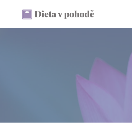
Přeskočit
na
obsah