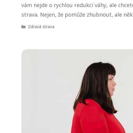
vám nejde o rychlou redukci váhy, ale chce
strava. Nejen, že pomůže zhubnout, ale n
R
Zdravá strava
u
b
r
i
k
y