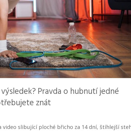
 výsledek? Pravda o hubnutí jedné
otřebujete znát
video slibující ploché břicho za 14 dní, štíhlejší ste