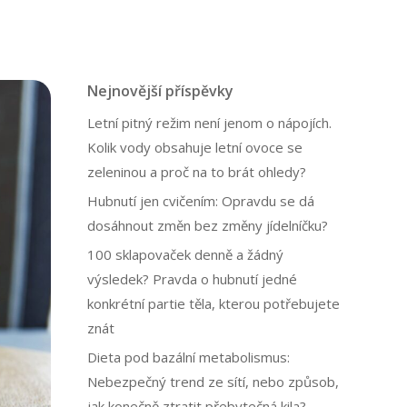
Nejnovější příspěvky
Letní pitný režim není jenom o nápojích.
Kolik vody obsahuje letní ovoce se
zeleninou a proč na to brát ohledy?
Hubnutí jen cvičením: Opravdu se dá
dosáhnout změn bez změny jídelníčku?
100 sklapovaček denně a žádný
výsledek? Pravda o hubnutí jedné
konkrétní partie těla, kterou potřebujete
znát
Dieta pod bazální metabolismus:
Nebezpečný trend ze sítí, nebo způsob,
jak konečně ztratit přebytečná kila?