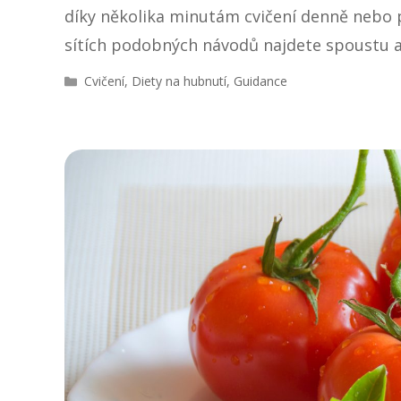
díky několika minutám cvičení denně nebo 
sítích podobných návodů najdete spoustu a
R
Cvičení
,
Diety na hubnutí
,
Guidance
u
b
r
i
k
y